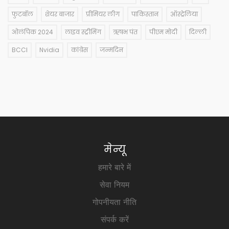
फुटबॉल
शेयर बाजार
प्रीमियर लीग
पाकिस्तान
ऑस्ट्रेलिया
ओलंपिक 2024
लाइव स्ट्रीमिंग
ऋषभ पंत
पीएम मोदी
दिल्ली
BCCI
Nvidia
कांग्रेस
जन्मदिन
मेन्यू
हमारे बारे में
सेवा नियम
गोपनीयता नीति
संपर्क करें