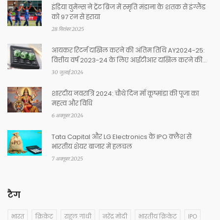
इंडिया वुमेन्स ने ट्रेंट ब्रिज में स्मृति मंडाना के शतक से इंग्लैंड
को 97 रन से हराया
28 सितंबर 2025
आयकर रिटर्न दाखिल करने की अंतिम तिथि AY2024-25:
वित्तीय वर्ष 2023-24 के लिए आईटीआर दाखिल करने की
अंतिम तिथि 31 जुलाई
30 जुलाई 2024
शारदीय नवरात्रि 2024: चौथे दिन माँ कूष्मांडा की पूजा का
महत्व और विधि
6 अक्तूबर 2024
Tata Capital और LG Electronics के IPO क्लैश से
भारतीय शेयर बाजार में हलचल
7 अक्तूबर 2025
टैग
भारत
क्रिकेट
राहुल गांधी
नरेंद्र मोदी
भारतीय क्रिकेट
IPO