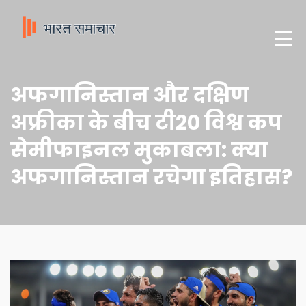
अफगानिस्तान और दक्षिण
अफ्रीका के बीच टी20 विश्व कप
सेमीफाइनल मुकाबला: क्या
अफगानिस्तान रचेगा इतिहास?