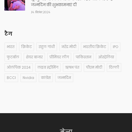
जन्मदिन की शुभकामनाएं दीं
14 सितंबर 2024
टैग
भारत
क्रिकेट
राहुल गांधी
नरेंद्र मोदी
भारतीय क्रिकेट
IPO
फुटबॉल
शेयर बाजार
प्रीमियर लीग
पाकिस्तान
ऑस्ट्रेलिया
ओलंपिक 2024
लाइव स्ट्रीमिंग
ऋषभ पंत
पीएम मोदी
दिल्ली
BCCI
Nvidia
कांग्रेस
जन्मदिन