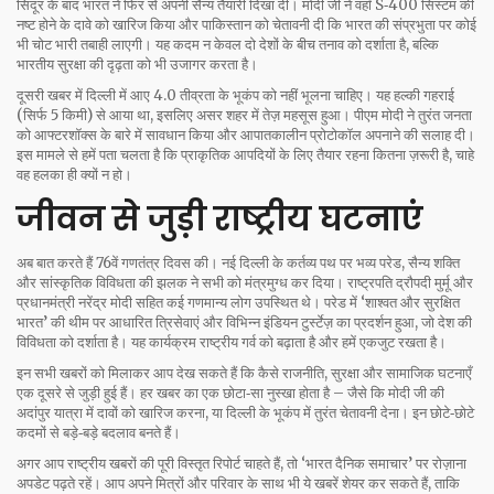
सिंदूर के बाद भारत ने फिर से अपनी सैन्य तैयारी दिखा दी। मोदी जी ने वहाँ S‑400 सिस्टम की
नष्ट होने के दावे को खारिज किया और पाकिस्तान को चेतावनी दी कि भारत की संप्रभुता पर कोई
भी चोट भारी तबाही लाएगी। यह कदम न केवल दो देशों के बीच तनाव को दर्शाता है, बल्कि
भारतीय सुरक्षा की दृढ़ता को भी उजागर करता है।
दूसरी खबर में दिल्ली में आए 4.0 तीव्रता के भूकंप को नहीं भूलना चाहिए। यह हल्की गहराई
(सिर्फ 5 किमी) से आया था, इसलिए असर शहर में तेज़ महसूस हुआ। पीएम मोदी ने तुरंत जनता
को आफ्टरशॉक्स के बारे में सावधान किया और आपातकालीन प्रोटोकॉल अपनाने की सलाह दी।
इस मामले से हमें पता चलता है कि प्राकृतिक आपदियों के लिए तैयार रहना कितना ज़रूरी है, चाहे
वह हलका ही क्यों न हो।
जीवन से जुड़ी राष्ट्रीय घटनाएं
अब बात करते हैं 76वें गणतंत्र दिवस की। नई दिल्ली के कर्तव्य पथ पर भव्य परेड, सैन्य शक्ति
और सांस्कृतिक विविधता की झलक ने सभी को मंत्रमुग्ध कर दिया। राष्ट्रपति द्रौपदी मुर्मू और
प्रधानमंत्री नरेंद्र मोदी सहित कई गणमान्य लोग उपस्थित थे। परेड में ‘शाश्वत और सुरक्षित
भारत’ की थीम पर आधारित त्रिसेवाएं और विभिन्न इंडियन टुर्स्टेज़ का प्रदर्शन हुआ, जो देश की
विविधता को दर्शाता है। यह कार्यक्रम राष्ट्रीय गर्व को बढ़ाता है और हमें एकजुट रखता है।
इन सभी खबरों को मिलाकर आप देख सकते हैं कि कैसे राजनीति, सुरक्षा और सामाजिक घटनाएँ
एक दूसरे से जुड़ी हुई हैं। हर खबर का एक छोटा‑सा नुस्खा होता है – जैसे कि मोदी जी की
अदांपुर यात्रा में दावों को खारिज करना, या दिल्ली के भूकंप में तुरंत चेतावनी देना। इन छोटे‑छोटे
कदमों से बड़े‑बड़े बदलाव बनते हैं।
अगर आप राष्ट्रीय खबरों की पूरी विस्तृत रिपोर्ट चाहते हैं, तो ‘भारत दैनिक समाचार’ पर रोज़ाना
अपडेट पढ़ते रहें। आप अपने मित्रों और परिवार के साथ भी ये खबरें शेयर कर सकते हैं, ताकि