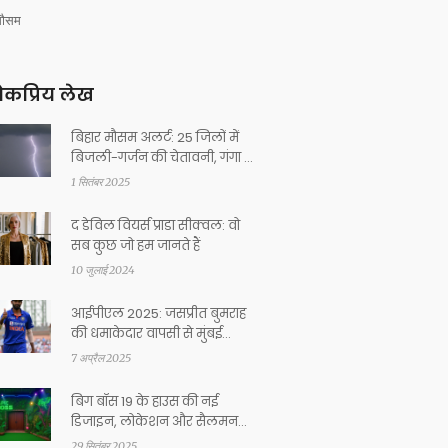
मौसम
कप्रिय लेख
बिहार मौसम अलर्ट: 25 जिलों में
बिजली-गर्जन की चेतावनी, गंगा का
जलस्तर खतरे के पार
1 सितंबर 2025
द डेविल वियर्स प्राडा सीक्वल: वो
सब कुछ जो हम जानते हैं
10 जुलाई 2024
आईपीएल 2025: जसप्रीत बुमराह
की धमाकेदार वापसी से मुंबई
इंडियंस का मनोबल बढ़ा
7 अप्रैल 2025
बिग बॉस 19 के हाउस की नई
डिजाइन, लोकेशन और सैलमन
खान की मेजबानी
29 सितंबर 2025