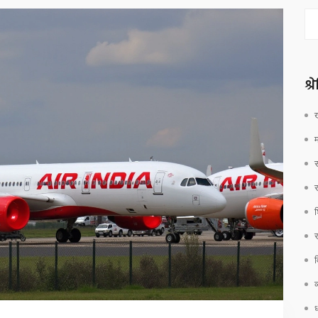
श्
श
र
व
ध