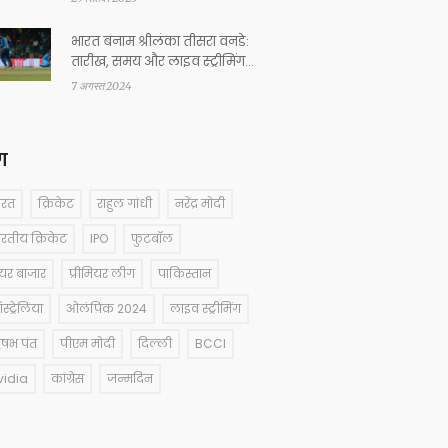
भारत बनाम श्रीलंका तीसरा वनडे:
तारीख, समय और लाइव स्ट्रीमिंग
डिटेल्स
7 अगस्त 2024
ग
ारत
क्रिकेट
राहुल गांधी
नरेंद्र मोदी
ारतीय क्रिकेट
IPO
फुटबॉल
ेयर बाजार
प्रीमियर लीग
पाकिस्तान
्ट्रेलिया
ओलंपिक 2024
लाइव स्ट्रीमिंग
षभ पंत
पीएम मोदी
दिल्ली
BCCI
vidia
कांग्रेस
जन्मदिन