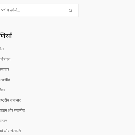
रेणियाँ
खेल
मनोरंजन
समाचार
राजनीति
िक्षा
ाष्ट्रीय समाचार
विज्ञान और तकनीक
्यापार
र्म और संस्कृति