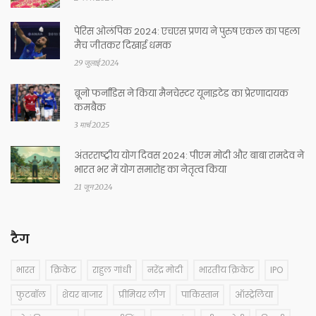
पेरिस ओलंपिक 2024: एचएस प्रणय ने पुरुष एकल का पहला
मैच जीतकर दिखाई धमक
29 जुलाई 2024
ब्रूनो फर्नांडिस ने किया मैनचेस्टर यूनाइटेड का प्रेरणादायक
कमबैक
3 मार्च 2025
अंतरराष्ट्रीय योग दिवस 2024: पीएम मोदी और बाबा रामदेव ने
भारत भर में योग समारोह का नेतृत्व किया
21 जून 2024
टैग
भारत
क्रिकेट
राहुल गांधी
नरेंद्र मोदी
भारतीय क्रिकेट
IPO
फुटबॉल
शेयर बाजार
प्रीमियर लीग
पाकिस्तान
ऑस्ट्रेलिया