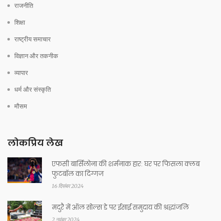
राजनीति
शिक्षा
राष्ट्रीय समाचार
विज्ञान और तकनीक
व्यापार
धर्म और संस्कृति
मौसम
लोकप्रिय लेख
एफसी बार्सिलोना की शर्मनाक हार: घर पर फिसला क्लब
फुटबॉल का दिग्गज
16 दिसंबर 2024
मदुरै में ऑल सोल्स डे पर ईसाई समुदाय की श्रद्धांजलि
2 नवंबर 2024