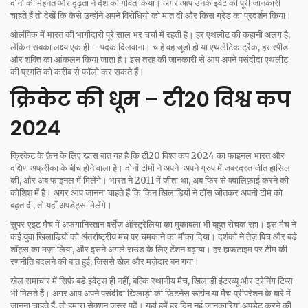
दोनों की मेहनत और दृढ़ता ने देश को गर्वित किया। अगर आप उनके इवेंट की पूरी जानकारी
चाहते हैं तो देखें कि कैसे उन्होंने अपने विरोधियों को मात दी और किस ग्रेड का प्रदर्शन किया।
ओलंपिक में भारत की भागीदारी पूरे साल भर चर्चा में रहती है। हर एथलीट की कहानी अलग है,
लेकिन सबका लक्ष्य एक ही – पदक दिलवाना। चाहे वह जूडो हो या एथलेटिक ट्रैक, हर स्पीड
और शक्ति का आंकलन किया जाता है। इस तरह की जानकारी से आप अपने पसंदीदा एथलीट
की प्रगति को करीब से फॉलो कर सकते हैं।
क्रिकेट की धूम – टी20 विश्व कप
2024
क्रिकेट के फ़ैन के लिए खास बात यह है कि टी20 विश्व कप 2024 का फाइनल भारत और
दक्षिण अफ्रीका के बीच होने वाला है। दोनों टीमों ने अपने-अपने ग्रुप में जबरदस्त जीत हासिल
की, और अब फाइनल में मिलेंगे। भारत ने 2011 में जीता था, अब फिर से क्वालिफ़ाई करने की
कोशिश में है। अगर आप जानना चाहते हैं कि किन खिलाड़ियों ने टॉस जीतकर अपनी टीम को
बढ़त दी, तो यहाँ अपडेट्स मिलेंगे।
सुपर‑एइट मैच में अफगानिस्तान वर्सेज़ ऑस्ट्रेलिया का मुकाबला भी बहुत रोचक रहा। इस मैच ने
कई युवा खिलाड़ियों को अंतर्राष्ट्रीय मंच पर चमकाने का मौका दिया। दर्शकों ने तेज़ पिच और बड़े
शॉट्स का मज़ा लिया, और इसने अगले राउंड के लिए टेंशन बढ़ाया। हर हाफ़टाइम पर टीम की
रणनीति बदलने की बात हुई, जिससे खेल और मज़ेदार बन गया।
खेल समाचार में सिर्फ़ बड़े इवेंट्स ही नहीं, बल्कि स्थानीय मैच, खिलाड़ी इंटरव्यू और ट्रेनिंग टिप्स
भी मिलते हैं। अगर आप अपने पसंदीदा खिलाड़ी की फ़िटनेस रूटीन या मैच‑प्रीपरेशन के बारे में
जानना चाहते हैं, तो हमारा सेक्शन ज़रूर पढ़ें। यहां हमें हर दिन नई जानकारियां अपडेट करने की