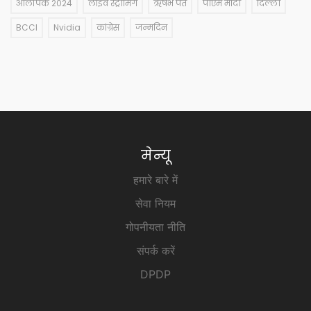
ओलंपिक 2024
लाइव स्ट्रीमिंग
ऋषभ पंत
पीएम मोदी
दिल्ली
BCCI
Nvidia
कांग्रेस
जन्मदिन
मेन्यू
हमारे बारे में
सेवा नियम
गोपनीयता नीति
संपर्क करें
DPDP