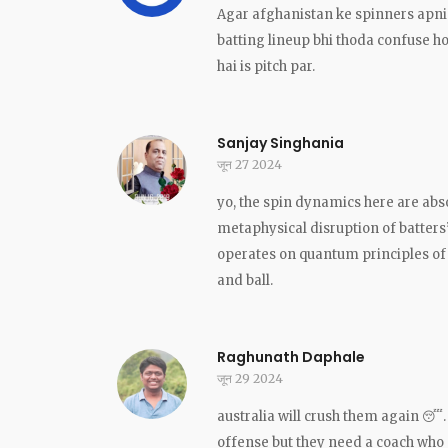
Agar afghanistan ke spinners apni 
batting lineup bhi thoda confuse ho
hai is pitch par.
Sanjay Singhania
जून 27 2024
yo, the spin dynamics here are abso
metaphysical disruption of batters
operates on quantum principles of de
and ball.
Raghunath Daphale
जून 29 2024
australia will crush them again 😴
offense but they need a coach who 