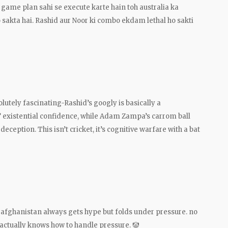
game plan sahi se execute karte hain toh australia ka
 sakta hai. Rashid aur Noor ki combo ekdam lethal ho sakti
lutely fascinating-Rashid’s googly is basically a
’ existential confidence, while Adam Zampa’s carrom ball
ception. This isn’t cricket, it’s cognitive warfare with a bat
. afghanistan always gets hype but folds under pressure. no
actually knows how to handle pressure. 🤡