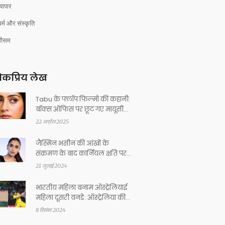
्यापार
र्म और संस्कृति
मौसम
कप्रिय लेख
Tabu के फ्लॉप फिल्मों की कहानी:
बॉक्स ऑफिस पर छूट गए मायूसी
के निशान
22 अप्रैल 2025
जैस्मिन भसीन की आंखों के
संक्रमण के बाद कार्नियल क्षति पर
अपडेट
21 जुलाई 2024
भारतीय महिला बनाम ऑस्ट्रेलियाई
महिला दूसरी वनडे: ऑस्ट्रेलिया की
धुआंधार बल्लेबाजी, भारत के सामने
8 दिसंबर 2024
372 का विशाल लक्ष्य