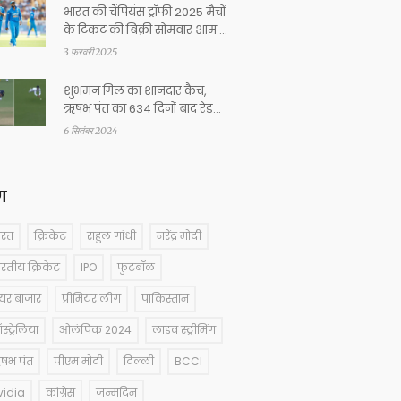
भारत की चैंपियंस ट्रॉफी 2025 मैचों
के टिकट की बिक्री सोमवार शाम से
शुरू
3 फ़रवरी 2025
शुभमन गिल का शानदार कैच,
ऋषभ पंत का 634 दिनों बाद रेड
बॉल क्रिकेट में निराशाजनक वापसी
6 सितंबर 2024
ग
ारत
क्रिकेट
राहुल गांधी
नरेंद्र मोदी
ारतीय क्रिकेट
IPO
फुटबॉल
ेयर बाजार
प्रीमियर लीग
पाकिस्तान
्ट्रेलिया
ओलंपिक 2024
लाइव स्ट्रीमिंग
षभ पंत
पीएम मोदी
दिल्ली
BCCI
vidia
कांग्रेस
जन्मदिन