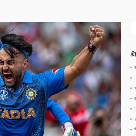
श्
श
र