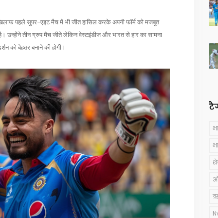
 खिलाफ पहले सुपर-एइट मैच में भी जीत हासिल करके अपनी फॉर्म को मजबूत
। उन्होंने तीन ग्रुप मैच जीते लेकिन वेस्टइंडीज और भारत से हार का सामना
र्शन को बेहतर बनाने की होगी।
टै
भ
भ
श
ऑस
ऋ
N