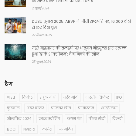
खिलाफ बीजेपी नेताओं का कड़ा विरोध
2 जुलाई 2024
DUSU चुनाव 2025: ABVP ने जीती राष्ट्रपति पद, 16,000 वोटों
से कर दिया धूम
27 सितंबर 2025
गहरे महासागर की तलहटी पर धातुमय नोड्यूल्स द्वारा उत्पन्न
हुआ 'डार्क ऑक्सीजन': वैज्ञानिकों की खोज
25 जुलाई 2024
टैग
भारत
क्रिकेट
राहुल गांधी
नरेंद्र मोदी
भारतीय क्रिकेट
IPO
फुटबॉल
शेयर बाजार
प्रीमियर लीग
पाकिस्तान
ऑस्ट्रेलिया
ओलंपिक 2024
लाइव स्ट्रीमिंग
ऋषभ पंत
पीएम मोदी
दिल्ली
BCCI
Nvidia
कांग्रेस
जन्मदिन