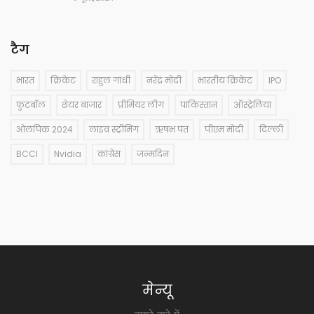
टैग
भारत
क्रिकेट
राहुल गांधी
नरेंद्र मोदी
भारतीय क्रिकेट
IPO
फुटबॉल
शेयर बाजार
प्रीमियर लीग
पाकिस्तान
ऑस्ट्रेलिया
ओलंपिक 2024
लाइव स्ट्रीमिंग
ऋषभ पंत
पीएम मोदी
दिल्ली
BCCI
Nvidia
कांग्रेस
जन्मदिन
मेन्यू