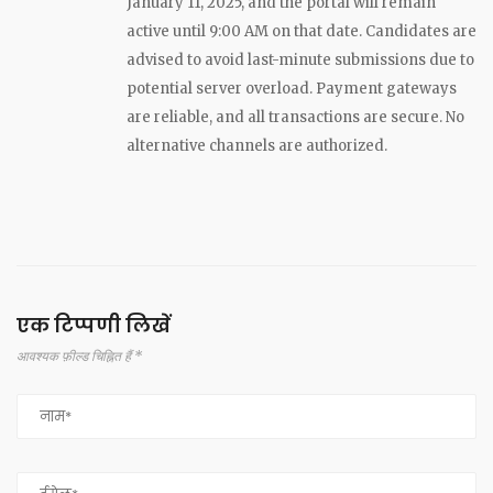
January 11, 2025, and the portal will remain
active until 9:00 AM on that date. Candidates are
advised to avoid last-minute submissions due to
potential server overload. Payment gateways
are reliable, and all transactions are secure. No
alternative channels are authorized.
एक टिप्पणी लिखें
आवश्यक फ़ील्ड चिह्नित हैं *