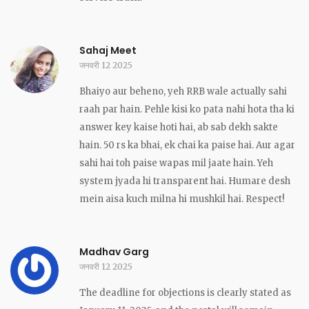
Sahaj Meet
जनवरी 12 2025
Bhaiyo aur beheno, yeh RRB wale actually sahi
raah par hain. Pehle kisi ko pata nahi hota tha ki
answer key kaise hoti hai, ab sab dekh sakte
hain. 50 rs ka bhai, ek chai ka paise hai. Aur agar
sahi hai toh paise wapas mil jaate hain. Yeh
system jyada hi transparent hai. Humare desh
mein aisa kuch milna hi mushkil hai. Respect!
Madhav Garg
जनवरी 12 2025
The deadline for objections is clearly stated as