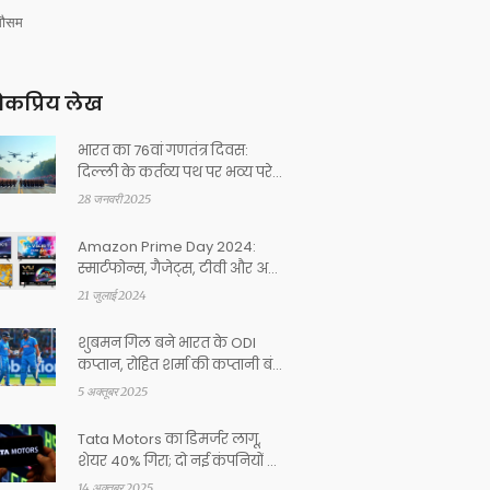
मौसम
कप्रिय लेख
भारत का 76वां गणतंत्र दिवस:
दिल्ली के कर्तव्य पथ पर भव्य परेड
में सैन्य शौर्य और सांस्कृतिक
28 जनवरी 2025
विविधता की झलक
Amazon Prime Day 2024:
स्मार्टफोन्स, गैजेट्स, टीवी और अन्य
पर बेस्ट डील्स की लाइव अपडेट्स
21 जुलाई 2024
शुबमन गिल बने भारत के ODI
कप्तान, रोहित शर्मा की कप्तानी बंद,
ऑस्ट्रेलिया दौरा
5 अक्तूबर 2025
Tata Motors का डिमर्जर लागू,
शेयर 40% गिरा; दो नई कंपनियों का
भविष्य क्या?
14 अक्तूबर 2025