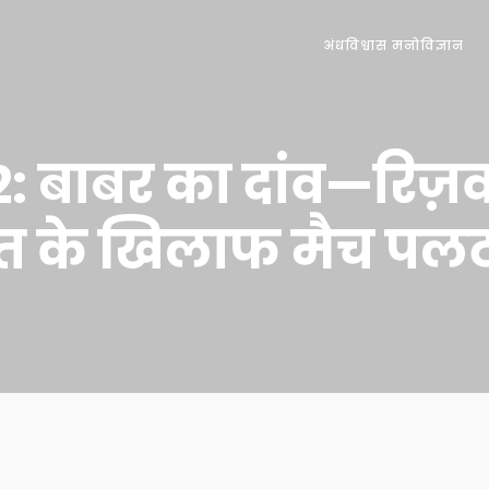
अंधविश्वास मनोविज्ञान
: बाबर का दांव—रिज़
रत के खिलाफ मैच पलट