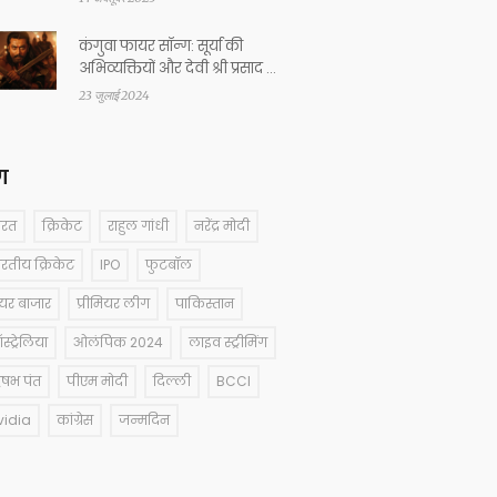
कंगुवा फायर सॉन्ग: सूर्या की
अभिव्यक्तियों और देवी श्री प्रसाद की
संगीत में दिखी आग
23 जुलाई 2024
ग
ारत
क्रिकेट
राहुल गांधी
नरेंद्र मोदी
ारतीय क्रिकेट
IPO
फुटबॉल
ेयर बाजार
प्रीमियर लीग
पाकिस्तान
्ट्रेलिया
ओलंपिक 2024
लाइव स्ट्रीमिंग
षभ पंत
पीएम मोदी
दिल्ली
BCCI
vidia
कांग्रेस
जन्मदिन