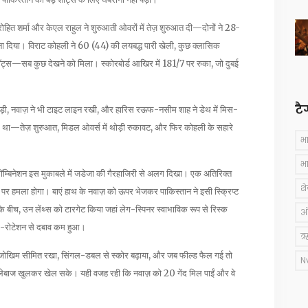
ोहित शर्मा और केएल राहुल ने शुरुआती ओवरों में तेज़ शुरुआत दी—दोनों ने 28-
बना दिया। विराट कोहली ने 60 (44) की लयबद्ध पारी खेली, कुछ क्लासिक
ॉट्स—सब कुछ देखने को मिला। स्कोरबोर्ड आखिर में 181/7 पर रुका, जो दुबई
टै
य पकड़ी, नवाज़ ने भी टाइट लाइन रखी, और हारिस रऊफ-नसीम शाह ने डेथ में मिस-
ाफ था—तेज़ शुरुआत, मिडल ओवर्स में थोड़ी रुकावट, और फिर कोहली के सहारे
भ
भ
म्बिनेशन इस मुकाबले में जडेजा की गैरहाजिरी से अलग दिखा। एक अतिरिक्त
श
 पर हमला होगा। बाएं हाथ के नवाज़ को ऊपर भेजकर पाकिस्तान ने इसी स्क्रिप्ट
बीच, उन लेंथ्स को टारगेट किया जहां लेग-स्पिनर स्वाभाविक रूप से रिस्क
ऑस
ाइक-रोटेशन से दबाव कम हुआ।
ऋ
बाद जोखिम सीमित रखा, सिंगल-डबल से स्कोर बढ़ाया, और जब फील्ड फैल गई तो
N
ल्लेबाज खुलकर खेल सके। यही वजह रही कि नवाज़ को 20 गेंद मिल पाईं और वे