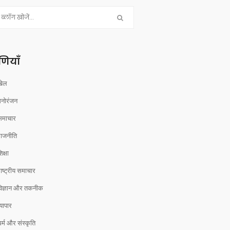
रेणियाँ
खेल
मनोरंजन
समाचार
राजनीति
िक्षा
ाष्ट्रीय समाचार
विज्ञान और तकनीक
्यापार
र्म और संस्कृति