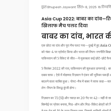
द्वारा
Bhupesh Jaywant
सित॰ 8, 2025
16 टिप्पण
Asia Cup 2022: बाबर का दांव—रि
खिलाफ मैच पलट दिया
बाबर का दांव, भारत 
एक छोटा सा दांव और पूरा मैच पलट गया—दुबई में हुए
Asia C
को नंबर-4 पर प्रोमोट किया और भारत की स्पिन-रणनीति बिख
पाकिस्तान की 5 विकेट से जीत—ये मुकाबला कई छोटे-छोटे फै
5 सितंबर 2022 की रात, पाकिस्तान की शुरुआत डगमगाई। बाब
दबाव साफ। ऐसे में मोहम्मद रिज़वान ने एंकर की भूमिका पकड़
बदलने वाला साबित हुआ। पोस्ट-मैच में बाबर ने साफ कहा—सादग
लेग-स्पिन के विरुद्ध कुंजी होगा।
रिज़वान का 71 (51) और नवाज़ का 20 गेंद पर 42—यहीं से स
बिश्नोई पर प्रेशर बनाया, मिड-ऑन और मिड-विकेट क्षेत्रों को 
ने रन-रेट को 10 के ऊपर टिकाए रखा, जिससे आखिरी ओवरों में प