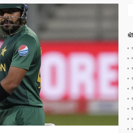
श्
श
र
व
ध