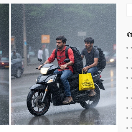
श्
श
र
व
ध