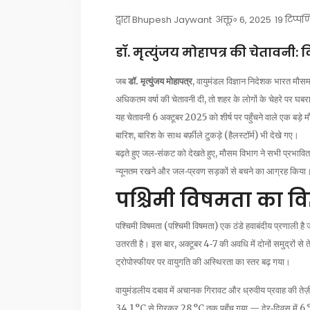
द्वारा
Bhupesh Jaywant
अक्तू॰ 6, 2025
19 टिप्पण
डॉ. मृत्युंजय मोहापत्र की चेतावनी: द
जब
डॉ. मृत्युंजय मोहापत्र
,
वायुमंडल विज्ञान निदेशक
भारत मौसम
अधिकतम वर्षा की चेतावनी दी, तो शहर के लोगों के चेहरे पर घ
यह चेतावनी 6 अक्टूबर 2025 को शीर्ष पर पहुँचने वाले एक बड़े मौस
बारिश, बारिश के साथ बर्फ़ीले टुकड़े (हैलस्टॉर्म) भी देखे गए।
बढ़ते हुए जल‑संकट को देखते हुए, मौसम विभाग ने सभी प्रभावित क्
न्यूनतम रखने और जल‑प्रवण सड़कों से बचने का आग्रह किया
पश्चिमी विषमता का विज
पश्चिमी विषमता (
पश्चिमी विषमता
) एक ठंडे हवाबंदीय प्रणाली है
उतरती है। इस बार, अक्टूबर 4‑7 की अवधि में दोनों समुद्रों स
ट्रोपोस्फीयर पर वायुगति की अस्थिरता का स्तर बढ़ गया।
वायुमंडलीय दबाव में अचानक गिरावट और ध्रुवीय प्रवाह की तेज़ी
34.1 °C से गिरकर 28 °C तक पहुँच गया — देर‑दिवस में 6 °C 