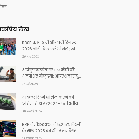
मौसम
कप्रिय लेख
RBSE कक्षा 9 वीं और 11वीं रिजल्ट
2026 जारी, चेक करें ऑनलाइन
26 मार्च 2026
अदांपुर एयरबेस पर PM मोदी की
अनपेक्षित मौजूदगी: ऑपरेशन सिंदूर
के बाद पाकिस्तान को सख्त संदेश
13 मई 2025
आयकर रिटर्न दाखिल करने की
अंतिम तिथि AY2024-25: वित्तीय
वर्ष 2023-24 के लिए आईटीआर
30 जुलाई 2024
दाखिल करने की अंतिम तिथि 31
जुलाई
RRP सेमीकंडक्टर ने 5,215% रिटर्न
के साथ 2025 का टॉप मल्टीबैगर
स्टॉक बना दिया
11 दिसंबर 2025