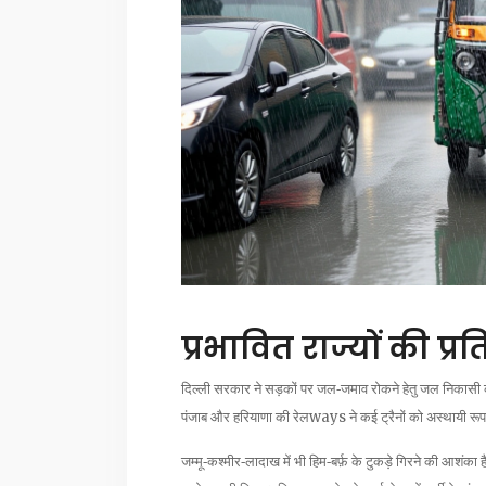
प्रभावित राज्यों की प्र
दिल्ली सरकार ने सड़कों पर जल‑जमाव रोकने हेतु जल निकासी कार
पंजाब और हरियाणा की रेलways ने कई ट्रैनों को अस्थायी रूप 
जम्मू‑कश्मीर‑लादाख में भी हिम‑बर्फ़ के टुकड़े गिरने की आशंका 