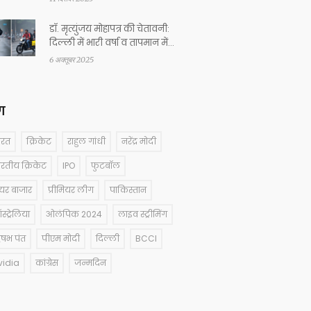
डॉ. मृत्युंजय मोहापत्र की चेतावनी:
दिल्ली में भारी वर्षा व तापमान में
तीव्र गिरावट
6 अक्तूबर 2025
ग
ारत
क्रिकेट
राहुल गांधी
नरेंद्र मोदी
ारतीय क्रिकेट
IPO
फुटबॉल
ेयर बाजार
प्रीमियर लीग
पाकिस्तान
्ट्रेलिया
ओलंपिक 2024
लाइव स्ट्रीमिंग
षभ पंत
पीएम मोदी
दिल्ली
BCCI
vidia
कांग्रेस
जन्मदिन