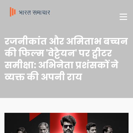
रजनीकांत और अमिताभ बच्चन
की फिल्म 'वेट्टैयन' पर ट्वीटर
समीक्षा: अभिनेता प्रशंसकों ने
व्यक्त की अपनी राय