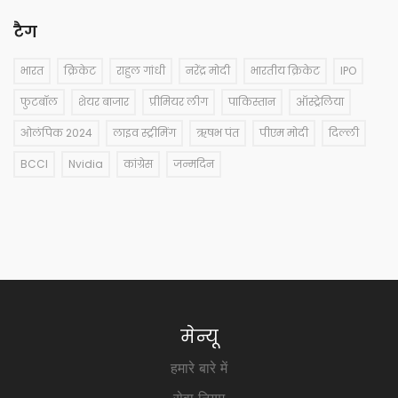
टैग
भारत
क्रिकेट
राहुल गांधी
नरेंद्र मोदी
भारतीय क्रिकेट
IPO
फुटबॉल
शेयर बाजार
प्रीमियर लीग
पाकिस्तान
ऑस्ट्रेलिया
ओलंपिक 2024
लाइव स्ट्रीमिंग
ऋषभ पंत
पीएम मोदी
दिल्ली
BCCI
Nvidia
कांग्रेस
जन्मदिन
मेन्यू
हमारे बारे में