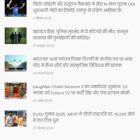
विराट कोहली और रुतुराज गैकवाड़ ने तोड़ा 15 साल पुराना ODI
शुरुआती जोड़ी का रिकॉर्ड, रायपुर में दक्षिण अफ्रीका के
खिलाफ 195 रन का साझा
4 दिसंबर 2025
बहराइच हिंसा: पुलिस मुठभेड़ में दो संदिग्धों की मौत, कानून
व्यवस्था की पुनर्बहाली की कोशिश
17 अक्तूबर 2024
भारत का 76वां गणतंत्र दिवस: दिल्ली के कर्तव्य पथ पर भव्य
परेड में सैन्य शौर्य और सांस्कृतिक विविधता की झलक
28 जनवरी 2025
Laughter Chefs Season 3 का धमाकेदार शुभारंभ: 22
नवंबर को Colors TV पर भर्ती सिंह और चेफ हरपाल सोखी के
साथ तिगुना मस्ती
23 नवंबर 2025
DUSU चुनाव 2025: ABVP ने जीती राष्ट्रपति पद, 16,000 वोटों
से कर दिया धूम
27 सितंबर 2025