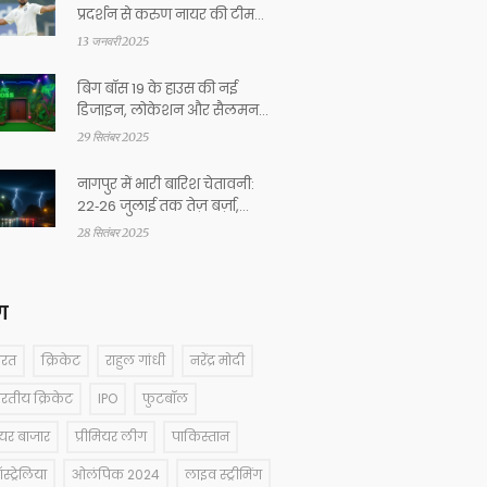
प्रदर्शन से करुण नायर की टीम
इंडिया में वापसी की उम्मीद
13 जनवरी 2025
बिग बॉस 19 के हाउस की नई
डिजाइन, लोकेशन और सैलमन
खान की मेजबानी
29 सितंबर 2025
नागपुर में भारी बारिश चेतावनी:
22‑26 जुलाई तक तेज़ बर्ज़ा,
धक्केदार वायु
28 सितंबर 2025
ग
ारत
क्रिकेट
राहुल गांधी
नरेंद्र मोदी
ारतीय क्रिकेट
IPO
फुटबॉल
ेयर बाजार
प्रीमियर लीग
पाकिस्तान
्ट्रेलिया
ओलंपिक 2024
लाइव स्ट्रीमिंग