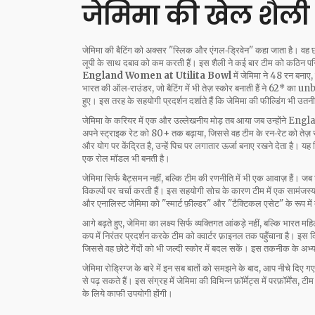
जेमिमा की खेल शैली 
जेमिमा की बैटिंग को अक्सर "स्लिक और एंगल‑ड्रिवेन" कहा जाता है। वह छो
लूपी के साथ दबाव को कम करती हैं। इस शैली ने कई बार टीम को कठिन परि
England Women at Utilita Bowl
में जेमिमा ने 48 रन बना
भारत की ऑल‑राउंडर, जो बैटिंग में भी तेज़ स्कोर बनाती हैं
ने 62* का unbea
हुए। इस तरह के सहयोगी प्रदर्शन दर्शाते हैं कि
जेमिमा की फील्डिंग भी उतनी 
जेमिमा के करियर में एक और उल्लेखनीय मोड़ तब आया जब उन्होंने Eng
अपने स्ट्राइक रेट को 80+ तक बढ़ाया, जिससे वह टीम के रन‑रेट को तेज़ र
और योग पर केंद्रित है, उन्हें पिच पर लगातार ऊर्जा बनाए रखने देता है। यह
एक रोल मॉडल भी बनती है।
जेमिमा सिर्फ बैट्समन नहीं, बल्कि टीम की रणनीति में भी एक आवाज़ हैं। ज
विकल्पों पर चर्चा करती हैं। इस सहयोगी सोच के कारण टीम में एक सामंजस्
और एनालिस्ट जेमिमा को "स्मार्ट फ़ील्डर" और "टैक्टिकल एसेट" के रूप में द
आगे बढ़ते हुए, जेमिमा का लक्ष्य सिर्फ व्यक्तिगत आंकड़े नहीं, बल्कि भारत 
कप में निरंतर प्रदर्शन करके टीम को क्वार्टर फ़ाइनल तक पहुँचाना है। इस 
जिससे वह छोटे गेंदों को भी जल्दी स्कोर में बदल सकें। इस तकनीक के अभ्
जेमिमा रोड्रिग्ज के बारे में इन सब बातों को समझने के बाद, आप नीचे दिए गए 
से पढ़ सकते हैं। इस संग्रह में जेमिमा की विभिन्न फ़ॉर्मेट्स में परफ़ॉर्में
के लिये काफी उपयोगी होंगी।