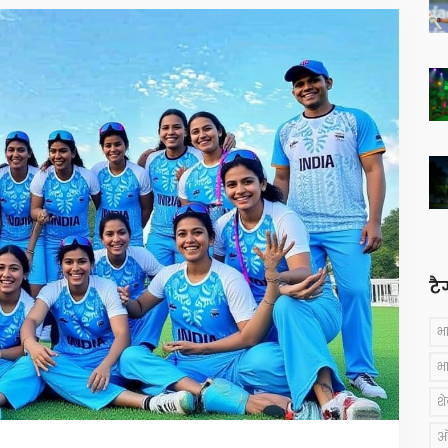
टै
भ
भ
श
ऑस