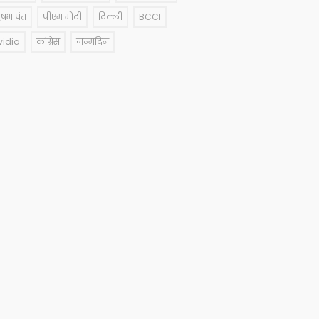
षभ पंत
पीएम मोदी
दिल्ली
BCCI
vidia
कांग्रेस
जन्मदिन