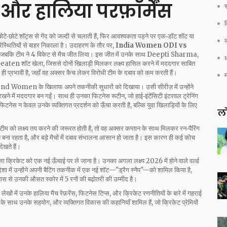
और हालिया परफ़ॉर्मेंस
र
टे‑छोटे शॉट्स से गेंद को जल्दी से चलाती हैं, फिर आवश्यकता पड़ने पर एक‑डॉट शॉट या
व
स्थितियों से बाहर निकाला है। उदाहरण के तौर पर,
India Women ODI vs
ए, जबकि टीम ने 4 विकेट से मैच जीत लिया। इस जीत में उनके साथ
Deepti Sharma
,
ध
ten शॉट खेला, जिससे दोनों खिलाड़ी मिलकर लक्ष्य हासिल करने में मददगार साबित
ही प्रभावी है
, जहाँ वह अक्सर कैच लेकर विरोधी टीम के दबाव को कम करती हैं।
land Women के खिलाफ अपने तकनीकी सुधारों को दिखाया। उसी सीरीज़ में उन्होंने
खने में मददगार बन गईं। साथ ही उनका फिटनेस रूटीन, जो हाई‑इंटेंसिटी इंटरवल ट्रेनिंग
 फिटनेस न केवल उनके व्यक्तिगत प्रदर्शन को ऊँचा करती है, बल्कि युवा खिलाड़ियों के लिए
लो
ब टीम को लक्ष्य तय करने की जरूरत होती है, तो वह अक्सर कप्तान के साथ मिलकर रन‑पैरिंग
य बना रहता है, और बड़े मैचों में दबाव संभालना आसान हो जाता है। इस कारण ही कई कोच
ेखते हैं।
महिला क्रिकेट को एक नई ऊँचाई पर ले जाना है। उनका अगला लक्ष्य 2026 में होने वाले वर्ल्ड
दिशा में उन्होंने अपनी बैटिंग तकनीक में एक नई शॉट—"ड्रैग स्नैप"—को शामिल किया है,
यास से उनकी औसत स्कोर में 5 रनों की बढ़ोतरी की उम्मीद है।
लेखों में उनके हालिया मैच रेफ़रेंस, फिटनेस टिप्स, और क्रिकेट रणनीतियों के बारे में गहराई
स, टीम के साथ उनके सहयोग, और व्यक्तिगत विकास की कहानियाँ शामिल हैं, जो क्रिकेट प्रेमियों