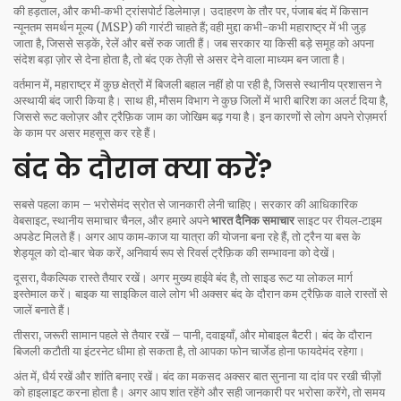
की हड़ताल, और कभी‑कभी ट्रांसपोर्ट डिलेमाज़। उदाहरण के तौर पर, पंजाब बंद में किसान
न्यूनतम समर्थन मूल्य (MSP) की गारंटी चाहते हैं; वही मुद्दा कभी-कभी महाराष्ट्र में भी जुड़
जाता है, जिससे सड़कें, रेलें और बसें रुक जाती हैं। जब सरकार या किसी बड़े समूह को अपना
संदेश बड़ा ज़ोर से देना होता है, तो बंद एक तेज़ी से असर देने वाला माध्यम बन जाता है।
वर्तमान में, महाराष्ट्र में कुछ क्षेत्रों में बिजली बहाल नहीं हो पा रही है, जिससे स्थानीय प्रशासन ने
अस्थायी बंद जारी किया है। साथ ही, मौसम विभाग ने कुछ जिलों में भारी बारिश का अलर्ट दिया है,
जिससे रूट क्लोज़र और ट्रैफ़िक जाम का जोखिम बढ़ गया है। इन कारणों से लोग अपने रोज़मर्रा
के काम पर असर महसूस कर रहे हैं।
बंद के दौरान क्या करें?
सबसे पहला काम – भरोसेमंद स्रोत से जानकारी लेनी चाहिए। सरकार की आधिकारिक
वेबसाइट, स्थानीय समाचार चैनल, और हमारे अपने
भारत दैनिक समाचार
साइट पर रीयल‑टाइम
अपडेट मिलते हैं। अगर आप काम‑काज या यात्रा की योजना बना रहे हैं, तो ट्रैन या बस के
शेड्यूल को दो‑बार चेक करें, अनिवार्य रूप से रिवर्स ट्रैफ़िक की सम्भावना को देखें।
दूसरा, वैकल्पिक रास्ते तैयार रखें। अगर मुख्य हाईवे बंद है, तो साइड रूट या लोकल मार्ग
इस्तेमाल करें। बाइक या साइकिल वाले लोग भी अक्सर बंद के दौरान कम ट्रैफ़िक वाले रास्तों से
जालें बनाते हैं।
तीसरा, जरूरी सामान पहले से तैयार रखें – पानी, दवाइयाँ, और मोबाइल बैटरी। बंद के दौरान
बिजली कटौती या इंटरनेट धीमा हो सकता है, तो आपका फोन चार्जेड होना फायदेमंद रहेगा।
अंत में, धैर्य रखें और शांति बनाए रखें। बंद का मकसद अक्सर बात सुनाना या दांव पर रखी चीज़ों
को हाइलाइट करना होता है। अगर आप शांत रहेंगे और सही जानकारी पर भरोसा करेंगे, तो समय