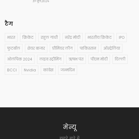
19 जून 2024
टैग
भारत
क्रिकेट
राहुल गांधी
नरेंद्र मोदी
भारतीय क्रिकेट
IPO
फुटबॉल
शेयर बाजार
प्रीमियर लीग
पाकिस्तान
ऑस्ट्रेलिया
ओलंपिक 2024
लाइव स्ट्रीमिंग
ऋषभ पंत
पीएम मोदी
दिल्ली
BCCI
Nvidia
कांग्रेस
जन्मदिन
मेन्यू
हमारे बारे में