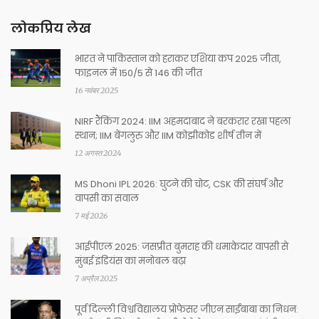
लोकप्रिय लेख
भारत ने पाकिस्तान को हराकर एशिया कप 2025 जीता,
फाइनल में 150/5 से 146 की जीत
16 नवंबर 2025
NIRF रैंकिंग 2024: IIM अहमदाबाद ने बरकरार रखा पहला
स्थान; IIM बेंगलुरु और IIM कोझीकोड शीर्ष तीन में
12 अगस्त 2024
MS Dhoni IPL 2026: घुटने की चोट, CSK की संघर्ष और
वापसी का सवाल
7 मई 2026
आईपीएल 2025: जसप्रीत बुमराह की धमाकेदार वापसी से
मुंबई इंडियंस का मनोबल बढ़ा
7 अप्रैल 2025
पूर्व दिल्ली विश्वविद्यालय प्रोफेसर जीएन साईंबाबा का निधन: