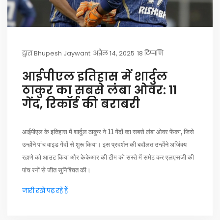
द्वारा
Bhupesh Jaywant
अप्रैल 14, 2025
18 टिप्पणि
आईपीएल इतिहास में शार्दुल
ठाकुर का सबसे लंबा ओवर: 11
गेंद, रिकॉर्ड की बराबरी
आईपीएल के इतिहास में शार्दुल ठाकुर ने 11 गेंदों का सबसे लंबा ओवर फेंका, जिसे
उन्होंने पांच वाइड गेंदों से शुरू किया। इस प्रदर्शन की बदौलत उन्होंने अजिंक्य
रहाणे को आउट किया और केकेआर की टीम को सस्ते में समेट कर एलएसजी की
पांच रनों से जीत सुनिश्चित की।
जारी रखें पढ़ रहे हैं