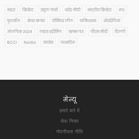
भारत
क्रिकेट
राहुल गांधी
नरेंद्र मोदी
भारतीय क्रिकेट
IPO
फुटबॉल
शेयर बाजार
प्रीमियर लीग
पाकिस्तान
ऑस्ट्रेलिया
ओलंपिक 2024
लाइव स्ट्रीमिंग
ऋषभ पंत
पीएम मोदी
दिल्ली
BCCI
Nvidia
कांग्रेस
जन्मदिन
मेन्यू
हमारे बारे में
सेवा नियम
गोपनीयता नीति