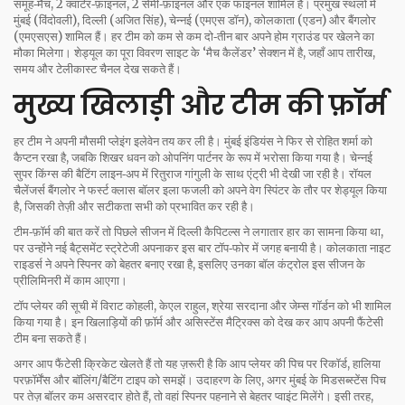
समूह‑मैच, 2 क्वार्टर‑फ़ाइनल, 2 सेमी‑फ़ाइनल और एक फाइनल शामिल है। प्रमुख स्थलों में
मुंबई (विंदोवली), दिल्ली (अजित सिंह), चेन्नई (एमएस डॉन), कोलकाता (एडन) और बैंगलोर
(एमएसएस) शामिल हैं। हर टीम को कम से कम दो‑तीन बार अपने होम ग्राउंड पर खेलने का
मौका मिलेगा। शेड्यूल का पूरा विवरण साइट के ‘मैच कैलेंडर’ सेक्शन में है, जहाँ आप तारीख,
समय और टेलीकास्ट चैनल देख सकते हैं।
मुख्य खिलाड़ी और टीम की फ़ॉर्म
हर टीम ने अपनी मौसमी प्लेइंग इलेवेन तय कर ली है। मुंबई इंडियंस ने फिर से रोहित शर्मा को
कैप्टन रखा है, जबकि शिखर धवन को ओपनिंग पार्टनर के रूप में भरोसा किया गया है। चेन्नई
सुपर किंग्स की बैटिंग लाइन‑अप में रितुराज गांगुली के साथ एंट्री भी देखी जा रही है। रॉयल
चैलेंजर्स बैंगलोर ने फर्स्ट क्लास बॉलर इला फजली को अपने वेग स्पिंटर के तौर पर शेड्यूल किया
है, जिसकी तेज़ी और सटीकता सभी को प्रभावित कर रही है।
टीम‑फ़ॉर्म की बात करें तो पिछले सीजन में दिल्ली कैपिटल्स ने लगातार हार का सामना किया था,
पर उन्होंने नई बैट्समेंट स्ट्रेटेजी अपनाकर इस बार टॉप‑फोर में जगह बनायी है। कोलकाता नाइट
राइडर्स ने अपने स्पिनर को बेहतर बनाए रखा है, इसलिए उनका बॉल कंट्रोल इस सीजन के
प्रीलिमिनरी में काम आएगा।
टॉप प्लेयर की सूची में विराट कोहली, केएल राहुल, श्रेया सरदाना और जेम्स गॉर्डन को भी शामिल
किया गया है। इन खिलाड़ियों की फ़ॉर्म और असिस्टेंस मैट्रिक्स को देख कर आप अपनी फैंटेसी
टीम बना सकते हैं।
अगर आप फैंटेसी क्रिकेट खेलते हैं तो यह ज़रूरी है कि आप प्लेयर की पिच पर रिकॉर्ड, हालिया
परफ़ॉर्मेंस और बॉलिंग/बैटिंग टाइप को समझें। उदाहरण के लिए, अगर मुंबई के मिडसब्स्टेंस पिच
पर तेज़ बॉलर कम असरदार होते हैं, तो वहां स्पिनर पहनाने से बेहतर प्वाइंट मिलेंगे। इसी तरह,