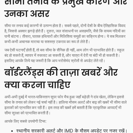
सीमा तनाव के प्रमुख कारण और
उनका असर
सीमा पर तनाव कई कारणों से उत्पन्न होता है। सबसे पहले, दोनों देशों के बीच ऐतिहासिक विवाद
है, जिससे अक्सर झगड़े होते हैं। दूसरा, जल संसाधनों पर असहमति, जैसे कि वायव्य नदियों का
पानी बांटना। तीसरा, घातक हथियारों और मिलिशिया समूहों का सक्रिय होना। ये सब मिलकर
कभी‑कभी अचानक माराचा या सशस्त्र टकराव का रूप ले लेते हैं।
जब ऐसी घटनाएँ होती हैं, तो बस सीमा के सैनिक ही नहीं, आम लोग भी प्रभावित होते हैं। स्कूल
बंद हो सकते हैं, व्यापार में रुकावट आ सकती है, और यात्रा में देरी या बंदी भी हो सकती है।
इसलिए आपके लिये यह जरूरी है कि आप भरोसेमंद स्रोतों से अपडेट लेते रहें।
बॉर्डरलैंड्स की ताज़ा खबरें और
क्या करना चाहिए
अभी‑अभी दुबई में भारत‑पाकिस्तान सुपर फोर मैच हुआ जहाँ बड़ेज़ी ने दांव खेला, लेकिन इससे
सीमा के तनाव को लेकर नई चर्चा नहीं है। हालिया मौसम अलर्ट और बाढ़ की खबरें भी सीमा वाले
इलाकों को प्रभावित कर रही हैं। इस तरह की खबरें हमें बताती हैं कि प्राकृतिक आपदाएँ भी
सीमा सुरक्षा को प्रभावित करती हैं।
आपके लिए सबसे उपयोगी टिप्स:
स्थानीय सरकारी अलर्ट और IMD के मौसम अपडेट पर नजर रखें।