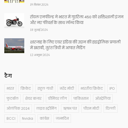
19 सितंबर 2024
रॉयल एनफील्ड ने भारत में गुएरिला 450 को शक्तिशाली इंजन
और नए फीचर्स के साथ लॉन्च किया
18 जुलाई 2024
शारजाह के लिए एयर इंडिया की उड़ान की हाइड्रोलिक प्रणाली
में खराबी, तुरंत त्रिची में आपात लैंडिंग
12 अक्तूबर 2024
टैग
भारत
क्रिकेट
राहुल गांधी
नरेंद्र मोदी
भारतीय क्रिकेट
IPO
फुटबॉल
शेयर बाजार
प्रीमियर लीग
पाकिस्तान
ऑस्ट्रेलिया
ओलंपिक 2024
लाइव स्ट्रीमिंग
ऋषभ पंत
पीएम मोदी
दिल्ली
BCCI
Nvidia
कांग्रेस
जन्मदिन