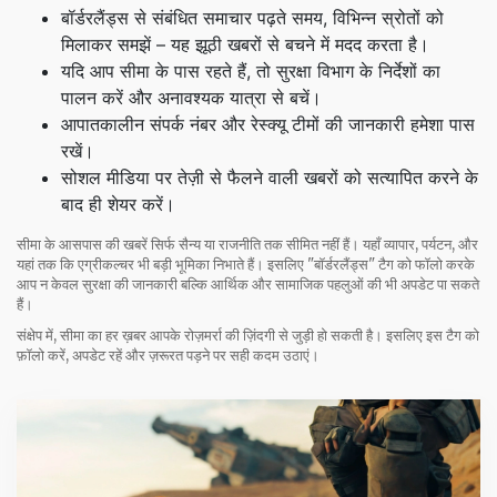
बॉर्डरलैंड्स से संबंधित समाचार पढ़ते समय, विभिन्न स्रोतों को
मिलाकर समझें – यह झूठी खबरों से बचने में मदद करता है।
यदि आप सीमा के पास रहते हैं, तो सुरक्षा विभाग के निर्देशों का
पालन करें और अनावश्यक यात्रा से बचें।
आपातकालीन संपर्क नंबर और रेस्क्यू टीमों की जानकारी हमेशा पास
रखें।
सोशल मीडिया पर तेज़ी से फैलने वाली खबरों को सत्यापित करने के
बाद ही शेयर करें।
सीमा के आसपास की खबरें सिर्फ सैन्य या राजनीति तक सीमित नहीं हैं। यहाँ व्यापार, पर्यटन, और
यहां तक कि एग्रीकल्चर भी बड़ी भूमिका निभाते हैं। इसलिए "बॉर्डरलैंड्स" टैग को फॉलो करके
आप न केवल सुरक्षा की जानकारी बल्कि आर्थिक और सामाजिक पहलुओं की भी अपडेट पा सकते
हैं।
संक्षेप में, सीमा का हर ख़बर आपके रोज़मर्रा की ज़िंदगी से जुड़ी हो सकती है। इसलिए इस टैग को
फ़ॉलो करें, अपडेट रहें और ज़रूरत पड़ने पर सही कदम उठाएं।