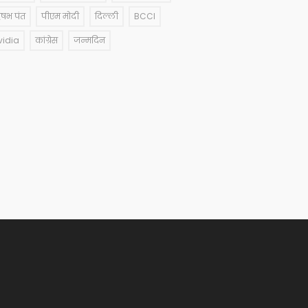
षभ पंत
पीएम मोदी
दिल्ली
BCCI
vidia
कांग्रेस
जन्मदिन