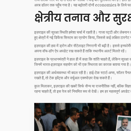
अरब डॉलर तक पहुँच गया है। यह बढ़ोतरी दोनों economies के लिये फा
क्षेत्रीय तनाव और सुरक
इज़राइल की सुरक्षा स्थिति हमेशा चर्चा में रहती है। गाजा पट्टी और लेबनान
हुए क्षेत्रों में नई डिफेंस सिस्टम का प्रयोग किया, जिससे कई लक्षित टारगेट 
इज़राइल की हवा में ड्रोन और सैटेलाइट निगरानी भी बढ़ी है। इससे इनफोर्म
अपना वॉच‑डॉग ऐप अपडेट रख सकते हैं ताकि स्थानीय अलर्ट मिलते रहें।
इज़राइल के प्रधानमंत्री ने हाल ही में कहा कि शांति चाहते हैं, लेकिन सुरक्
जिनमें भारत‑इज़राइल सहयोग को भी एक स्थिरता का कारक बताया गया है
इज़राइल की अर्थव्यवस्था भी बदल रही है। हाई‑टेक स्टार्ट‑अप्स, सॉलर पैनल
रखते हैं, तो टेक इवेंट्स और वर्चुअल एक्स्पोज़र देख सकते हैं।
कुल मिलाकर, इज़राइल की खबरें सिर्फ सैन्य या राजनीतिक नहीं, बल्कि विज्ञ
रहना चाहते हैं, तो इस पेज को नियमित रूप से देखें। हम हर महत्वपूर्ण अपडेट