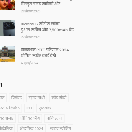
विस्तृत समय सारिणी और
घण्टस्थापना मुहूर्त
28 सितंबर 2025
Xiaomi 17 सीरीज लॉन्च:
डुअल‑स्क्रीन और 7,500mAh बैटरी
के साथ नई माइलस्टोन
27 सितंबर 2025
राजस्थान PTET परिणाम 2024
घोषित: स्कोर कार्ड देखें
ptetvmou2024.com पर
4 जुलाई 2024
ग
ारत
क्रिकेट
राहुल गांधी
नरेंद्र मोदी
ारतीय क्रिकेट
IPO
फुटबॉल
ेयर बाजार
प्रीमियर लीग
पाकिस्तान
्ट्रेलिया
ओलंपिक 2024
लाइव स्ट्रीमिंग