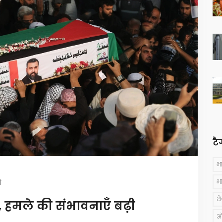
टै
भ
भ
ि
श
ें, हमले की संभावनाएँ बढ़ी
ऑस