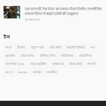
राम चरण की 'गेम चेंजर' का दमदार टीज़र रिलीज़: राजनीतिक
एक्शन थ्रिलर ने बढ़ाई दर्शकों की उत्सुकता
10 नवंबर 2024
टैग
भारत
क्रिकेट
राहुल गांधी
नरेंद्र मोदी
भारतीय क्रिकेट
IPO
फुटबॉल
शेयर बाजार
प्रीमियर लीग
पाकिस्तान
ऑस्ट्रेलिया
ओलंपिक 2024
लाइव स्ट्रीमिंग
ऋषभ पंत
पीएम मोदी
दिल्ली
BCCI
Nvidia
कांग्रेस
जन्मदिन