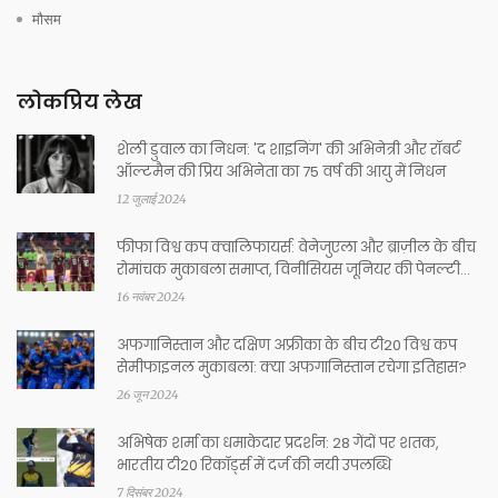
मौसम
लोकप्रिय लेख
शेली डुवाल का निधन: 'द शाइनिंग' की अभिनेत्री और रॉबर्ट
ऑल्टमैन की प्रिय अभिनेता का 75 वर्ष की आयु में निधन
12 जुलाई 2024
फीफा विश्व कप क्वालिफायर्स: वेनेजुएला और ब्राज़ील के बीच
रोमांचक मुकाबला समाप्त, विनीसियस जूनियर की पेनल्टी
चूकने से दूसरी जीत का सपना टूटा
16 नवंबर 2024
अफगानिस्तान और दक्षिण अफ्रीका के बीच टी20 विश्व कप
सेमीफाइनल मुकाबला: क्या अफगानिस्तान रचेगा इतिहास?
26 जून 2024
अभिषेक शर्मा का धमाकेदार प्रदर्शन: 28 गेंदों पर शतक,
भारतीय टी20 रिकॉर्ड्स में दर्ज की नयी उपलब्धि
7 दिसंबर 2024