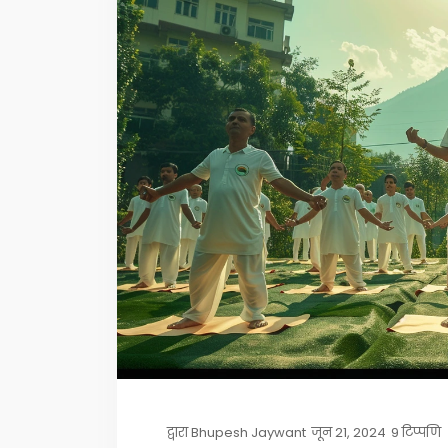
द्वारा
Bhupesh Jaywant
जून 21, 2024
9 टिप्पणि