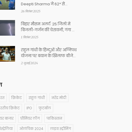
Deepti Sharma ने 62* से
England को ध्वस्त किया
26 सितंबर 2025
बिहार मौसम अलर्ट: 25 जिलों में
बिजली-गर्जन की चेतावनी, गंगा का
जलस्तर खतरे के पार
1 सितंबर 2025
राहुल गांधी के हिन्दुओं और अग्निपथ
योजना पर बयान के खिलाफ बीजेपी
नेताओं का कड़ा विरोध
2 जुलाई 2024
ग
ारत
क्रिकेट
राहुल गांधी
नरेंद्र मोदी
ारतीय क्रिकेट
IPO
फुटबॉल
ेयर बाजार
प्रीमियर लीग
पाकिस्तान
्ट्रेलिया
ओलंपिक 2024
लाइव स्ट्रीमिंग