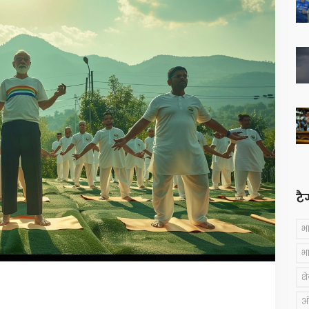
टै
भ
भ
श
ऑस