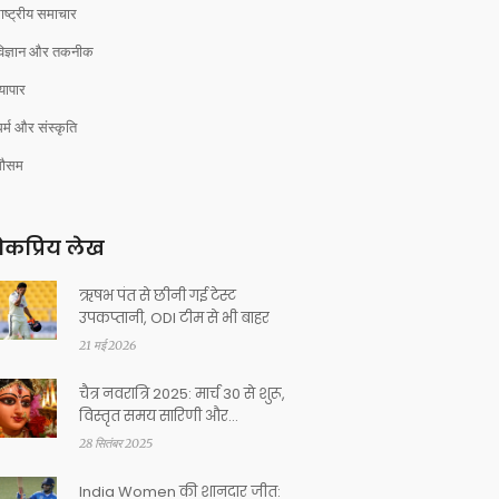
ाष्ट्रीय समाचार
विज्ञान और तकनीक
्यापार
र्म और संस्कृति
मौसम
कप्रिय लेख
ऋषभ पंत से छीनी गई टेस्ट
उपकप्तानी, ODI टीम से भी बाहर
21 मई 2026
चैत्र नवरात्रि 2025: मार्च 30 से शुरू,
विस्तृत समय सारिणी और
घण्टस्थापना मुहूर्त
28 सितंबर 2025
India Women की शानदार जीत: