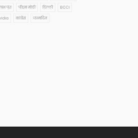
षभ पंत
पीएम मोदी
दिल्ली
BCCI
vidia
कांग्रेस
जन्मदिन