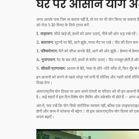
घर पर आसान योग अ
अगर आपके पास जिम या क्लास नहीं है, तो घर पर भी योग किया जा सकता ह
को रोज़ 5‑10 मिनट के लिये ट्राय करें:
1. ताड़ासन:
सीधे खड़े हों, हाथों को ऊपर उठाएं, नीचे की ओर धड़ रखे रहे
2. बालासन:
घुटनों पर बैठें, आगे झुके, माथा मैट पर रखे। पीठ की ऐंठन कम 
3. पश्चिमोत्तान:
पैरों को सीधा करके बैठें, आगे की ओर झुकें। हेम्‍मत से हेम
4. भुजंगासन:
पेट के बल लेटें, हाथों से शरीर उठाएं। पीठ मजबूत होती है 
5. शीतली प्राणायाम:
आराम से बैठें, नाक से धीरे-धीरे साँस लें, फिर मुँह स
इन आसनों को करने से पहले थोड़ा गर्म पानी पी लीजिए और गहरी सांसें ल
दिखा देगा।
अंतरराष्ट्रीय योग दिवस पर आप अपने दोस्तों या परिवार को भी इन आसनों
है। कई शहरों में इस दिन विशेष योग शिविर और वर्कशॉप भी होते हैं – अगर आ
अंत में, याद रखें कि योग सिर्फ शारीरिक व्यायाम नहीं, बल्कि एक लाइफस्टाइल
होगी और काम में फोकस भी बढ़ेगा। तो इस अंतरराष्ट्रीय योग दिवस को एक 
कदम बढ़ाएँ।