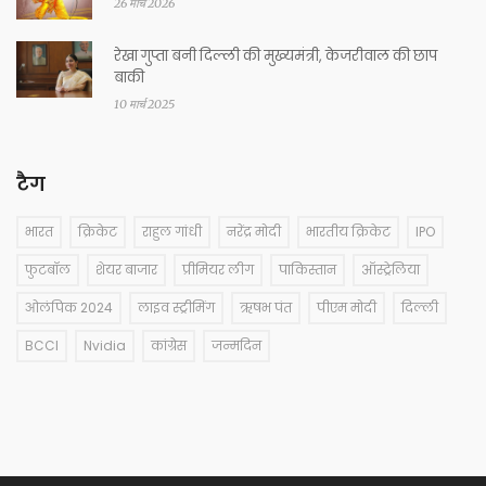
26 मार्च 2026
रेखा गुप्ता बनी दिल्ली की मुख्यमंत्री, केजरीवाल की छाप
बाकी
10 मार्च 2025
टैग
भारत
क्रिकेट
राहुल गांधी
नरेंद्र मोदी
भारतीय क्रिकेट
IPO
फुटबॉल
शेयर बाजार
प्रीमियर लीग
पाकिस्तान
ऑस्ट्रेलिया
ओलंपिक 2024
लाइव स्ट्रीमिंग
ऋषभ पंत
पीएम मोदी
दिल्ली
BCCI
Nvidia
कांग्रेस
जन्मदिन