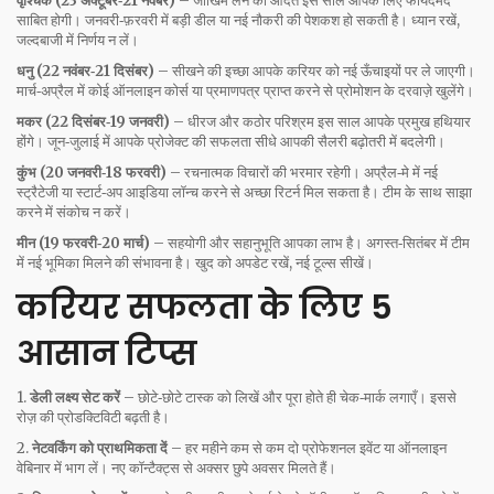
वृश्चिक (23 अक्टूबर‑21 नवंबर)
– जोखिम लेने की आदत इस साल आपके लिए फायदेमंद
साबित होगी। जनवरी‑फ़रवरी में बड़ी डील या नई नौकरी की पेशकश हो सकती है। ध्यान रखें,
जल्दबाजी में निर्णय न लें।
धनु (22 नवंबर‑21 दिसंबर)
– सीखने की इच्छा आपके करियर को नई ऊँचाइयों पर ले जाएगी।
मार्च‑अप्रैल में कोई ऑनलाइन कोर्स या प्रमाणपत्र प्राप्त करने से प्रोमोशन के दरवाज़े खुलेंगे।
मकर (22 दिसंबर‑19 जनवरी)
– धीरज और कठोर परिश्रम इस साल आपके प्रमुख हथियार
होंगे। जून‑जुलाई में आपके प्रोजेक्ट की सफलता सीधे आपकी सैलरी बढ़ोतरी में बदलेगी।
कुंभ (20 जनवरी‑18 फरवरी)
– रचनात्मक विचारों की भरमार रहेगी। अप्रैल‑मे में नई
स्ट्रैटेजी या स्टार्ट‑अप आइडिया लॉन्च करने से अच्छा रिटर्न मिल सकता है। टीम के साथ साझा
करने में संकोच न करें।
मीन (19 फरवरी‑20 मार्च)
– सहयोगी और सहानुभूति आपका लाभ है। अगस्त‑सितंबर में टीम
में नई भूमिका मिलने की संभावना है। खुद को अपडेट रखें, नई टूल्स सीखें।
करियर सफलता के लिए 5
आसान टिप्स
1.
डेली लक्ष्य सेट करें
– छोटे‑छोटे टास्क को लिखें और पूरा होते ही चेक‑मार्क लगाएँ। इससे
रोज़ की प्रोडक्टिविटी बढ़ती है।
2.
नेटवर्किंग को प्राथमिकता दें
– हर महीने कम से कम दो प्रोफेशनल इवेंट या ऑनलाइन
वेबिनार में भाग लें। नए कॉन्टैक्ट्स से अक्सर छुपे अवसर मिलते हैं।