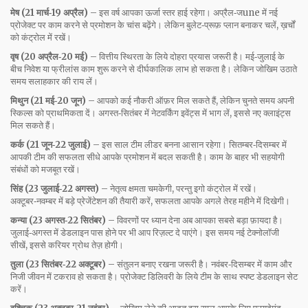
मेष (21 मार्च‑19 अप्रैल)
– इस वर्ष आपका ऊर्जा स्तर हाई रहेगा। अप्रैल‑जune में नई
प्रोजेक्ट पर काम करने से प्रमोशन के चांस बढ़ेंगे। लेकिन बुलेट‑प्रूफ़ प्लान बनाकर चलें, ख़र्चों
को कंट्रोल में रखें।
वृष (20 अप्रैल‑20 मई)
– वित्तीय स्थिरता के लिये दोहरा प्रयास जरूरी है। मई‑जुलाई के
बीच निवेश या फ्रीलांस काम शुरू करने से दीर्घकालिक लाभ हो सकता है। लेकिन जोखिम उठाते
समय सलाहकार की राय लें।
मिथुन (21 मई‑20 जून)
– आपको कई नौकरी ऑफ़र मिल सकते हैं, लेकिन चुनते समय अपनी
स्किल्स को प्राथमिकता दें। अगस्त‑सितंबर में नेटवर्किंग इवेंट्स में भाग लें, इससे नए क्लाइंट्स
मिल सकते हैं।
कर्क (21 जून‑22 जुलाई)
– इस साल टीम लीडर बनना आसान रहेगा। सितम्बर‑दिसम्बर में
आपकी टीम की सफलता सीधे आपके प्रमोशन में बदल सकती है। काम के बाहर भी सहयोगी
संबंधों को मजबूत रखें।
सिंह (23 जुलाई‑22 अगस्त)
– नेतृत्व क्षमता चमकेगी, परन्तु इगो कंट्रोल में रखें।
अक्टूबर‑नवम्बर में बड़े प्रेजेंटेशन की तैयारी करें, सफलता आपके अगले तेरह महीने में दिखेगी।
कन्या (23 अगस्त‑22 सितंबर)
– विवरणों पर ध्यान देना अब आपका सबसे बड़ा फ़ायदा है।
जुलाई‑अगस्त में डेडलाइन पास होने पर भी आप रिज़ल्ट दे पाएंगे। इस समय नई टेक्नोलॉजी
सीखें, इससे करियर ग्रोथ तेज़ होगी।
तुला (23 सितंबर‑22 अक्टूबर)
– संतुलन बनाए रखना जरूरी है। नवंबर‑दिसम्बर में काम और
निजी जीवन में टकराव हो सकता है। प्रोजेक्ट डिलिवरी के लिये टीम के साथ स्पष्ट डेडलाइन सेट
करें।