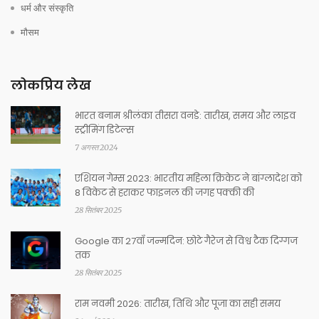
धर्म और संस्कृति
मौसम
लोकप्रिय लेख
भारत बनाम श्रीलंका तीसरा वनडे: तारीख, समय और लाइव
स्ट्रीमिंग डिटेल्स
7 अगस्त 2024
एशियन गेम्स 2023: भारतीय महिला क्रिकेट ने बांग्लादेश को
8 विकेट से हराकर फाइनल की जगह पक्की की
28 सितंबर 2025
Google का 27वाँ जन्मदिन: छोटे गैरेज से विश्व टैक दिग्गज
तक
28 सितंबर 2025
राम नवमी 2026: तारीख, तिथि और पूजा का सही समय