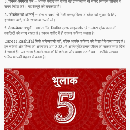
3.
स्किल अपग्रेड करें
– आपके फील्ड की सबसे नई टेक्नोलॉजी या सॉफ्ट स्किल्स सीखने में
समय निवेश करें। यह रेज़्यूमे को चमकाता है।
4.
फीडबैक को अपनाएँ
– बॉस या साथी से मिली कंस्ट्रक्टिव फीडबैक को सुधार के लिए
इस्तेमाल करें, न कि रक्षात्मक रूप में लें।
5.
सेल्फ‑केयर न भूलें
– पर्याप्त नींद, नियमित एक्सरसाइज़ और छोटा‑छोटा ब्रेक काम की
क्वालिटी को बनाए रखता है। स्वस्थ शरीर में ही स्वस्थ करियर चलता है।
Career Rashifal सिर्फ भविष्यवाणी नहीं, बल्कि आपके करियर को दिशा देने वाला गाइड है।
इन संकेतों और टिप्स को अपनाकर आप 2025 में अपने प्रोफ़ेशनल जीवन को सकारात्मक दिशा
दे सकते हैं। अब समय है अपने लक्ष्य को लिखने का और कदम उठाने का – क्योंकि आपका
भविष्य आपकी मेहनत से बनता है।