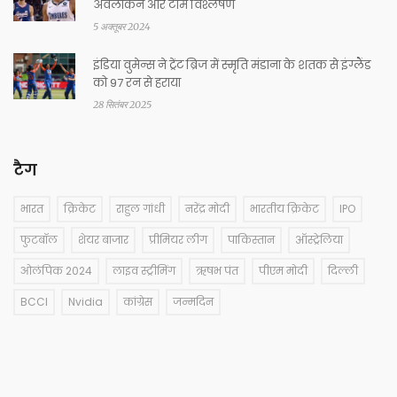
अवलोकन और टीम विश्लेषण
5 अक्तूबर 2024
इंडिया वुमेन्स ने ट्रेंट ब्रिज में स्मृति मंडाना के शतक से इंग्लैंड
को 97 रन से हराया
28 सितंबर 2025
टैग
भारत
क्रिकेट
राहुल गांधी
नरेंद्र मोदी
भारतीय क्रिकेट
IPO
फुटबॉल
शेयर बाजार
प्रीमियर लीग
पाकिस्तान
ऑस्ट्रेलिया
ओलंपिक 2024
लाइव स्ट्रीमिंग
ऋषभ पंत
पीएम मोदी
दिल्ली
BCCI
Nvidia
कांग्रेस
जन्मदिन