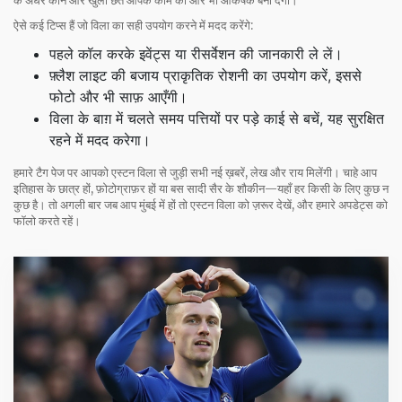
के अंधेरे कोने और खुली छतें आपके काम को और भी आकर्षक बना देंगी।
ऐसे कई टिप्स हैं जो विला का सही उपयोग करने में मदद करेंगे:
पहले कॉल करके इवेंट्स या रीसर्वेशन की जानकारी ले लें।
फ़्लैश लाइट की बजाय प्राकृतिक रोशनी का उपयोग करें, इससे
फोटो और भी साफ़ आएँगी।
विला के बाग़ में चलते समय पत्तियों पर पड़े काई से बचें, यह सुरक्षित
रहने में मदद करेगा।
हमारे टैग पेज पर आपको एस्टन विला से जुड़ी सभी नई ख़बरें, लेख और राय मिलेंगी। चाहे आप
इतिहास के छात्र हों, फ़ोटोग्राफ़र हों या बस सादी सैर के शौकीन—यहाँ हर किसी के लिए कुछ न
कुछ है। तो अगली बार जब आप मुंबई में हों तो एस्टन विला को ज़रूर देखें, और हमारे अपडेट्स को
फॉलो करते रहें।