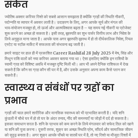
संकेत
ज्योतिष अक्सर करियर रिश्ते को सबसे आसान समझाता है क्योंकि ग्रहों की स्थिति नौकरी,
पदोन्नति या व्यापार में अवसर लाती है। उदाहरण के लिए, अगर आपके सूर्य और मंगल की
भाव‑संयोजन मजबूत हो, तो ऊर्जा और आत्मविश्वास बढ़ता है – यह समय नई नौकरी या प्रोजेक्ट
शुरू करने का अच्छा हो सकता है। इसी तरह, बृहस्पति का शुभ पार्सर वित्तीय लाभ और निवेश के
लिये अनुकूल माना जाता है। आपके पास अगर बृहस्पति वृहस्थ में हो तो दीर्घकालिक निवेश, रियल
एस्टेट या स्टॉक मार्केट में सफलता की संभावना बढ़ जाती है।
हमारे साइट पर हाल ही में प्रकाशित
Career Rashifal 28 July 2025
में मेष, सिंह और
मिथुन राशि वालों को नया करियर अवसर बताया गया था। ऐसा इसलिए क्योंकि इन राशियों के
स्वामी ग्रह को विशिष्ट अवधि में मजबूत दृष्टि मिली थी। आप भी अपने दैनिक राशिफल में देख
सकते हैं कि कौन सा ग्रह कौन सी घर में है, और उसके अनुसार अपना काम कैसे प्लान कर
सकते हैं।
स्वास्थ्य व संबंधों पर ग्रहों का
प्रभाव
ग्रहों की चाल हमारे शारीरिक और मानसिक स्वास्थ्य को भी प्रभावित करती है। यदि शनि
कुंडली में चौथे घर में हो तो घर के अंदर तनाव, नींद की समस्याएँ या जोड़ों में दर्द हो सकता है।
इसका समाधान सरल है‑ शनि के प्रभाव को कम करने के लिये मंगलवार को सफेद तिल को खाने
या शनि की पूजा करना। दूसरी तरफ, शुक्र का अच्छा स्थिति प्रेम, सौंदर्य और सामाजिक जीवन
को सुदृढ़ बनाता है। अगर शुक्र आपके पाँचवे या सातवें घर में है, तो नए रिश्ते या मौजूदा रिश्तों में