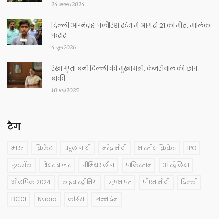
24 अगस्त 2024
दिल्ली अग्निदाह: फ्लौरिश स्टेय में आग से 21 की मौत, मालिक
फरार
4 जून 2026
रेखा गुप्ता बनी दिल्ली की मुख्यमंत्री, केजरीवाल की छाप
बाकी
10 मार्च 2025
टैग
भारत
क्रिकेट
राहुल गांधी
नरेंद्र मोदी
भारतीय क्रिकेट
IPO
फुटबॉल
शेयर बाजार
प्रीमियर लीग
पाकिस्तान
ऑस्ट्रेलिया
ओलंपिक 2024
लाइव स्ट्रीमिंग
ऋषभ पंत
पीएम मोदी
दिल्ली
BCCI
Nvidia
कांग्रेस
जन्मदिन