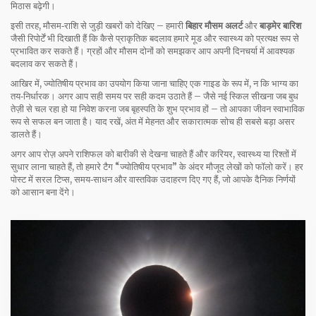
मिठास बढ़ेगी।
इसी तरह, मौसम‑राशि से जुड़ी खबरों को देखिए – हमारी
बिहार मौसम अलर्ट
और
बाड़मेर बारिश
जैसी रिपोर्टें भी दिखाती हैं कि कैसे प्राकृतिक बदलाव हमारे मूड और स्वास्थ्य को प्रत्यक्ष रूप से
प्रभावित कर सकते हैं। ग्रहों और मौसम दोनों को समझकर आप अपनी दिनचर्या में आवश्यक
बदलाव कर सकते हैं।
आखिर में, ज्योतिषीय प्रभाव का उपयोग किया जाना चाहिए एक गाइड के रूप में, न कि भाग्य का
तय‑निर्धारक। अगर आप सही समय पर सही कदम उठाते हैं – जैसे नई स्किल सीखना जब बुध
तेज़ी से चल रहा हो या निवेश करना जब बृहस्पति के शुभ प्रभाव हों – तो आपका जीवन स्वाभाविक
रूप से सफल बन जाता है। याद रखें, अंत में मेहनत और सकारात्मक सोच ही सबसे बड़ा असर
डालते हैं।
अगर आप रोज़ अपने राशिफल को बारीकी से देखना चाहते हैं और करियर, स्वास्थ्य या रिश्तों में
सुधार लाना चाहते हैं, तो हमारे टैग “ज्योतिषीय प्रभाव” के अंदर मौजूद लेखों को फॉलो करें। हर
पोस्ट में सरल टिप्स, समय‑साधन और वास्तविक उदाहरण दिए गए हैं, जो आपके दैनिक निर्णयों
को आसान बना देंगे।