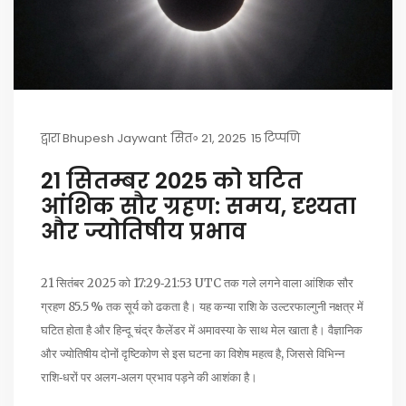
द्वारा
Bhupesh Jaywant
सित॰ 21, 2025
15 टिप्पणि
21 सितम्बर 2025 को घटित
आंशिक सौर ग्रहण: समय, दृश्यता
और ज्योतिषीय प्रभाव
21 सितंबर 2025 को 17:29‑21:53 UTC तक गले लगने वाला आंशिक सौर
ग्रहण 85.5 % तक सूर्य को ढकता है। यह कन्या राशि के उल्टरफाल्गुनी नक्षत्र में
घटित होता है और हिन्दू चंद्र कैलेंडर में अमावस्या के साथ मेल खाता है। वैज्ञानिक
और ज्योतिषीय दोनों दृष्टिकोण से इस घटना का विशेष महत्व है, जिससे विभिन्न
राशि‑धरों पर अलग‑अलग प्रभाव पड़ने की आशंका है।