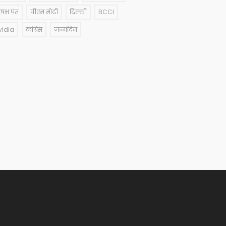
षभ पंत
पीएम मोदी
दिल्ली
BCCI
vidia
कांग्रेस
जन्मदिन