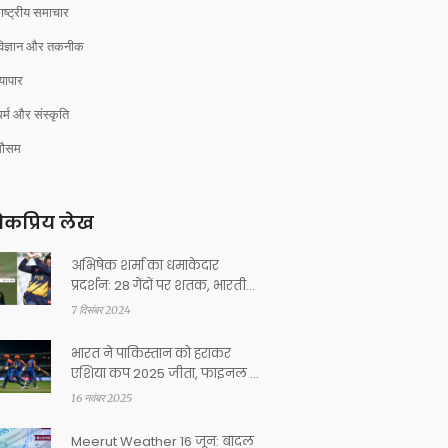
ाष्ट्रीय समाचार
विज्ञान और तकनीक
्यापार
र्म और संस्कृति
मौसम
कप्रिय लेख
अभिषेक शर्मा का धमाकेदार
प्रदर्शन: 28 गेंदों पर शतक, भारतीय
टी20 रिकॉर्ड्स में दर्ज की नयी
7 दिसंबर 2024
उपलब्धि
भारत ने पाकिस्तान को हराकर
एशिया कप 2025 जीता, फाइनल में
150/5 से 146 की जीत
16 नवंबर 2025
Meerut Weather 16 जून: बादल