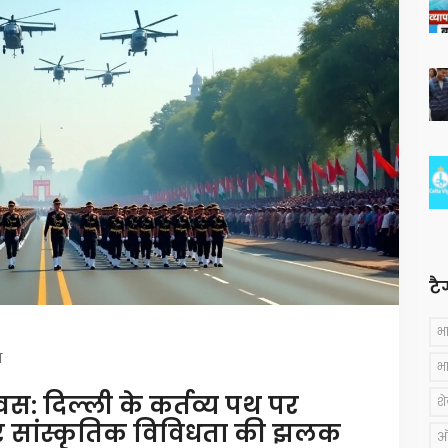
टै
भ
ि
भ
वस: दिल्ली के कर्तव्य पथ पर
श
य और सांस्कृतिक विविधता की झलक
ऑस