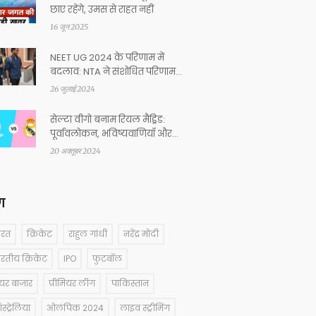
छाए रहेंगे, उमस से राहत नहीं
16 जून 2025
NEET UG 2024 के परिणाम में
बदलाव: NTA ने संशोधित परिणाम
जारी किया, जानें नए रैंकिंग विवरण
26 जुलाई 2024
सेल्टा वीगो बनाम रियल मैड्रिड:
पूर्वावलोकन, भविष्यवाणियाँ और
टीम लाइनअप्स
20 अक्तूबर 2024
ग
ारत
क्रिकेट
राहुल गांधी
नरेंद्र मोदी
ारतीय क्रिकेट
IPO
फुटबॉल
ेयर बाजार
प्रीमियर लीग
पाकिस्तान
्ट्रेलिया
ओलंपिक 2024
लाइव स्ट्रीमिंग