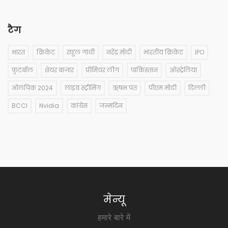
टैग
भारत
क्रिकेट
राहुल गांधी
नरेंद्र मोदी
भारतीय क्रिकेट
IPO
फुटबॉल
शेयर बाजार
प्रीमियर लीग
पाकिस्तान
ऑस्ट्रेलिया
ओलंपिक 2024
लाइव स्ट्रीमिंग
ऋषभ पंत
पीएम मोदी
दिल्ली
BCCI
Nvidia
कांग्रेस
जन्मदिन
मेन्यू
हमारे बारे में