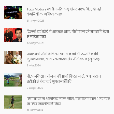
Tata Motors का डिमर्जर लागू, शेयर 40% गिरा; दो नई
कंपनियों का भविष्य क्या?
14 अक्तूबर 2025
दिल्ली हाई कोर्ट ने शाहरुख़ खान, गौरी खान को मानहानि केस
में नोटिस जारी
12 अक्तूबर 2025
प्रधानमंत्री मोदी ने चिराग पासवान को दी जन्मदिन की
शुभकामनाएं, खाद्य प्रसंस्करण क्षेत्र में योगदान हेतु सराहा
1 नवंबर 2024
पीएम-किसान योजना की 18वीं किस्त जारी: अब आसान
तरीकों से चेक करें भुगतान स्थिति
7 अक्तूबर 2024
लिडिया को ने ओलंपिक गोल्ड जीता, एलपीजीए हॉल ऑफ फेम
के लिए क्वालीफाई किया
11 अगस्त 2024