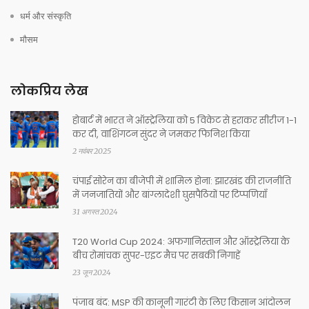
धर्म और संस्कृति
मौसम
लोकप्रिय लेख
होबार्ट में भारत ने ऑस्ट्रेलिया को 5 विकेट से हराकर सीरीज 1-1
कर दी, वाशिंगटन सुंदर ने जमकर फिनिश किया
2 नवंबर 2025
चंपाई सोरेन का बीजेपी में शामिल होना: झारखंड की राजनीति
में जनजातियों और बांग्लादेशी घुसपैठियों पर टिप्पणियाँ
31 अगस्त 2024
T20 World Cup 2024: अफगानिस्तान और ऑस्ट्रेलिया के
बीच रोमांचक सुपर-एइट मैच पर सबकी निगाहें
23 जून 2024
पंजाब बंद: MSP की कानूनी गारंटी के लिए किसान आंदोलन