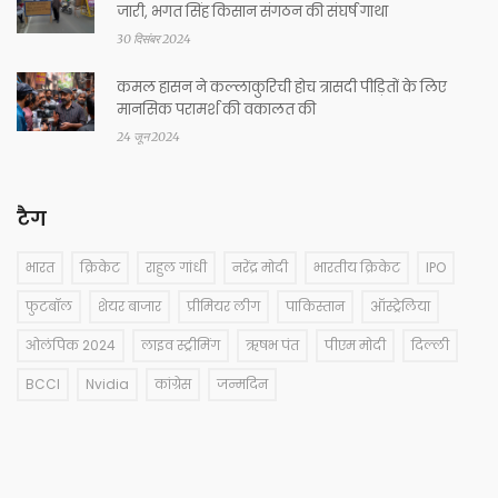
जारी, भगत सिंह किसान संगठन की संघर्ष गाथा
30 दिसंबर 2024
कमल हासन ने कल्लाकुरिची होच त्रासदी पीड़ितों के लिए
मानसिक परामर्श की वकालत की
24 जून 2024
टैग
भारत
क्रिकेट
राहुल गांधी
नरेंद्र मोदी
भारतीय क्रिकेट
IPO
फुटबॉल
शेयर बाजार
प्रीमियर लीग
पाकिस्तान
ऑस्ट्रेलिया
ओलंपिक 2024
लाइव स्ट्रीमिंग
ऋषभ पंत
पीएम मोदी
दिल्ली
BCCI
Nvidia
कांग्रेस
जन्मदिन