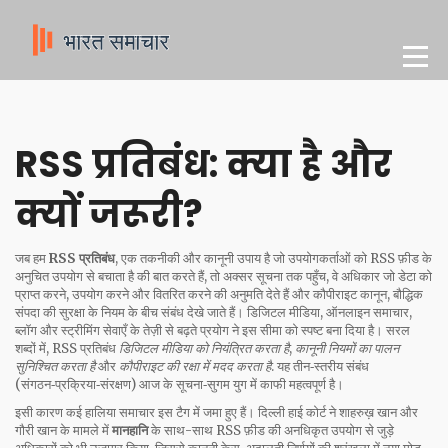
RSS प्रतिबंध: क्या है और
क्यों जरूरी?
जब हम
RSS प्रतिबंध
,
एक तकनीकी और कानूनी उपाय है जो उपयोगकर्ताओं को RSS फ़ीड के
अनुचित उपयोग से बचाता है
की बात करते हैं, तो अक्सर
सूचना तक पहुँच
,
वे अधिकार जो डेटा को
प्राप्त करने, उपयोग करने और वितरित करने की अनुमति देते हैं
और
कौपीराइट कानून
,
बौद्धिक
संपदा की सुरक्षा के नियम
के बीच संबंध देखे जाते हैं।
डिजिटल मीडिया
,
ऑनलाइन समाचार,
ब्लॉग और स्ट्रीमिंग सेवाएँ
के तेज़ी से बढ़ते प्रयोग ने इस सीमा को स्पष्ट बना दिया है। सरल
शब्दों में, RSS प्रतिबंध
डिजिटल मीडिया को नियंत्रित करता है
,
कानूनी नियमों का पालन
सुनिश्चित करता है
और
कौपीराइट की रक्षा में मदद करता है
. यह तीन‑स्तरीय संबंध
(संगठन‑प्रक्रिया‑संरक्षण) आज के सूचना‑सुगम युग में काफी महत्वपूर्ण है।
इसी कारण कई हालिया समाचार इस टैग में जमा हुए हैं। दिल्ली हाई कोर्ट ने शाहरुख़ खान और
गौरी खान के मामले में
मानहानि
के साथ-साथ RSS फ़ीड की अनधिकृत उपयोग से जुड़े