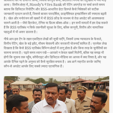
अधिकारों को भी उजागर किया, जिससे
कानूनी केस
,
अदालती निर्णयों की श्रृंखला
में नया मोड़
आया। वित्तीय क्षेत्र में, Moody’s ने Yes Bank की रेटिंग अपग्रेड पर चर्चा करते समय
बताया कि डिजिटल रिपोर्टिंग और RSS‑आधारित डेटा डिस्प्ले कैसे निवेशकों को सटीक
जानकारी प्रदान करते हैं, जिससे
बाजार पारदर्शिता
,
फ़ाइनेंशियल इनफ़ॉर्मेशन की स्पष्टता
बढ़ती
है। खेल और मनोरंजन की खबरों में भी RSS फ़ीड के माध्यम से तेज़ अपडेट की आवश्यकता
सामने आती है—जैसे क्रिकेट, टेनिस या फ़िल्म बॉक्स‑ऑफ़। इन सभी मामलों में हम देख सकते
हैं कि RSS प्रतिबंध न सिर्फ तकनीकी सुरक्षा के लिए, बल्कि कानूनी, वित्तीय और सामाजिक
पहलुओं में भी असर डालता है।
नीचे आप इस टैग के तहत एकत्रित लेखों की सूची पाएँगे, जिसमें उच्च न्यायालय के फैसले,
वित्तीय रेटिंग, खेल के बड़े इवेंट, मौसम चेतावनी और सरकारी योजनाएँ शामिल हैं। प्रत्येक लेख
दिखाता है कि कैसे RSS प्रतिबंध विभिन्न क्षेत्रों में लागू होता है और किस तरह के चुनौतियों का
सामना करता है। पढ़ते समय ध्यान रखें—आपको न केवल खबरें मिलेंगी, बल्कि यह समझ भी
होगी कि सूचना तक पहुँच, कौपीराइट और डिजिटल मीडिया का आपस में क्या रिश्ता है, और यह
आपके दैनिक पढ़ने के अनुभव को कैसे सुरक्षित बनाता है। अब आगे स्क्रॉल करके जानिए
कौन‑से अपडेट आपके लिए सबसे ज़्यादा प्रासंगिक हैं।