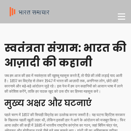
स्वतंत्रता संग्राम: भारत की
आज़ादी की कहानी
जब हम आज की हवा में स्वतंत्रता की खुशबू महसूस करते हैं, तो पीछे की लंबी लड़ाई याद आती
है। 1857 का विद्रोह से लेकर 1947 में भारत की आज़ादी तक, अनगिनत लोग, छोटे‑छोटे
कारनामे और बड़े‑बड़े आंदोलन जुड़े रहे। इस पेज में हम उन कहानियों को आसान भाषा में लाने
की कोशिश करेंगे, ताकि हर पाठक खुद को उस दौर का हिस्सा महसूस करे।
मुख्य अक्षर और घटनाएं
पहले चरण में 1857 की सिपाही विद्रोह का उल्लेख करना जरूरी है। यह घटना ब्रिटिश सरकार
के खिलाफ पहली खुली लहर थी, लेकिन इसकी हार ने आगे के आंदोलन को मजबूत किया। फिर
आया लहोर की कड़ी में 1885 में भारतीय राष्ट्रीय कांग्रेस का गठन, जहां बिपिन चंद्र पंत,
अंबेडकर और मोतीलाल दूरसे जैसे बड़े नाम सामने आए। गांधी जी का अहिंसात्मक तरीका,