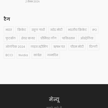
2 दिसंबर 2024
टैग
भारत
क्रिकेट
राहुल गांधी
नरेंद्र मोदी
भारतीय क्रिकेट
IPO
फुटबॉल
शेयर बाजार
प्रीमियर लीग
पाकिस्तान
ऑस्ट्रेलिया
ओलंपिक 2024
लाइव स्ट्रीमिंग
ऋषभ पंत
पीएम मोदी
दिल्ली
BCCI
Nvidia
कांग्रेस
जन्मदिन
मेन्यू
हमारे बारे में