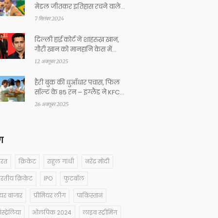
मेडल जीतकर इतिहास रचने वाले
जवान हवलदार होकाटो सेमा
7 सितंबर 2024
दिल्ली हाई कोर्ट ने शाहरुख़ खान,
गौरी खान को मानहानि केस में
नोटिस जारी
12 अक्तूबर 2025
हैरी बुक की धुआँधार पचास, फिल
सॉल्ट के 85 रन – इंग्लैंड ने KFC
T20 में न्यूज़ीलैंड को हराया
26 अक्तूबर 2025
ग
ारत
क्रिकेट
राहुल गांधी
नरेंद्र मोदी
ारतीय क्रिकेट
IPO
फुटबॉल
ेयर बाजार
प्रीमियर लीग
पाकिस्तान
्ट्रेलिया
ओलंपिक 2024
लाइव स्ट्रीमिंग