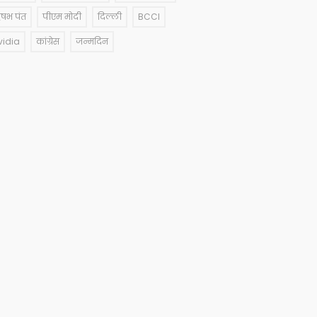
षभ पंत
पीएम मोदी
दिल्ली
BCCI
vidia
कांग्रेस
जन्मदिन