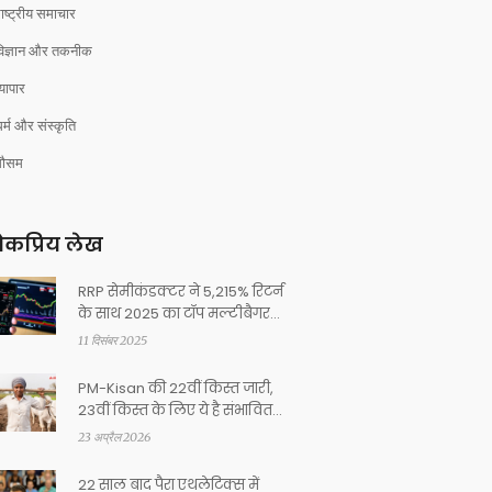
ाष्ट्रीय समाचार
विज्ञान और तकनीक
्यापार
र्म और संस्कृति
मौसम
कप्रिय लेख
RRP सेमीकंडक्टर ने 5,215% रिटर्न
के साथ 2025 का टॉप मल्टीबैगर
स्टॉक बना दिया
11 दिसंबर 2025
PM-Kisan की 22वीं किस्त जारी,
23वीं किस्त के लिए ये है संभावित
तारीख
23 अप्रैल 2026
22 साल बाद पैरा एथलेटिक्स में