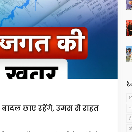
टै
भ
बादल छाए रहेंगे, उमस से राहत
भ
श
ऑस