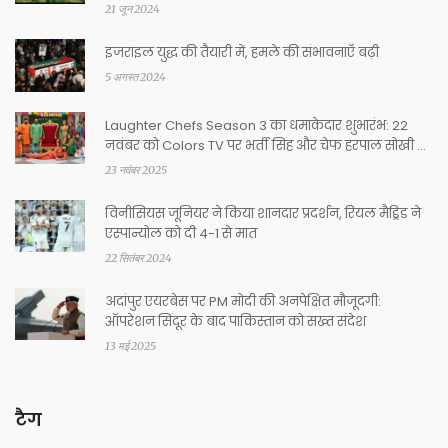
21 जून 2024
इजराइल युद्ध की तैयारी में, हमले की संभावनाएँ बढ़ी
5 अगस्त 2024
Laughter Chefs Season 3 का धमाकेदार शुभारंभ: 22
नवंबर को Colors TV पर भर्ती सिंह और चेफ हरपाल सोखी के
साथ तिगुना मस्ती
23 नवंबर 2025
विनीसियस जूनियर ने किया शानदार प्रदर्शन, रियल मैड्रिड ने
एस्पान्योल को दी 4-1 से मात
22 सितंबर 2024
अदांपुर एयरबेस पर PM मोदी की अनपेक्षित मौजूदगी:
ऑपरेशन सिंदूर के बाद पाकिस्तान को सख्त संदेश
13 मई 2025
टैग