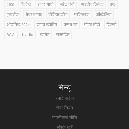
भारत
क्रिकेट
राहुल गांधी
नरेंद्र मोदी
भारतीय क्रिकेट
IPO
फुटबॉल
शेयर बाजार
प्रीमियर लीग
पाकिस्तान
ऑस्ट्रेलिया
ओलंपिक 2024
लाइव स्ट्रीमिंग
ऋषभ पंत
पीएम मोदी
दिल्ली
BCCI
Nvidia
कांग्रेस
जन्मदिन
मेन्यू
हमारे बारे में
सेवा नियम
गोपनीयता नीति
संपर्क करें