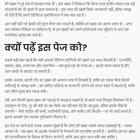
की ख़बर ने पूरे देश में हलचल मचा दी। इस खबर ने दिखाया कि किस तरह फंडिंग संकट एक बड़े
प्लेटफ़ॉर्म को भी ख़तरे में डाल सकता है। इस तरह की खबरें सिर्फ जानकारी नहीं, बल्कि समझ
भी देती हैं कि हमारे डिजिटल इकोसिस्टम में क्या चल रहा है।
आप यहाँ पढ़ी गई ख़बरों को तुरंत शेयर कर सकते हैं, क्योंकि हर ख़बर का अपना असर है। अगर
आप सोशल मीडिया पर सक्रिय हैं, तो इन ख़बरों को अपने फ़ॉलोअर्स तक पहुँचाने से आप एक
भरोसेमंद स्रोत बन जाते हैं।
क्यों पढ़ें इस पेज को?
सबसे बड़ी बात यह है कि यहाँ आपको विभिन्न श्रेणियों की ख़बरें एक साथ मिलती हैं। राजनीति,
व्यापार, खेल, मनोरंजन और तकनीक—सब कुछ एक ही जगह पर। इससे समय बचता है और
आप जल्दी से अपडेट रह सकते हैं।
इसके अलावा, हमारी टीम हर ख़बर को आसान भाषा में लिखती है, ताकि हर पाठक बिना किसी
कठिनाई के समझ सके। हम जटिल आँकड़े या सरकारी जार्गन को सरल शब्दों में बदलते हैं, ताकि
आप सीधे मुख्य बात पकड़ सकें।
यदि आप किसी ख़ास ख़बर को गहराई से समझना चाहते हैं, तो हमारे पास विस्तृत विश्लेषण भी हैं।
उदाहरण के लिए, कू की बंदी पर हम सिर्फ यह नहीं बता रहे कि यह हुआ, बल्कि इसके पीछे के
कारणों—जैसे फंडिंग की कमी, प्रतियोगी दबाव, और मार्केट की स्थिति—पर भी चर्चा करते हैं।
इससे आपको एक व्यापक दृष्टिकोण मिलता है।
इस पेज पर आने वाले पाठक अक्सर पूछते हैं कि कौन सी ख़बर सबसे ज़्यादा महत्वपूर्ण है। जवाब
आसान है—वह ख़बर जो आपके रोज़मर्रा के फैसलों को प्रभावित करती है। इसलिए हम हर ख़बर
को प्राथमिकता के हिसाब से लिस्ट करते हैं, ताकि आप तुरंत जान सकें क्या चाहिए।