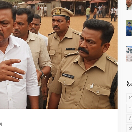
टै
भ
भ
श
णि
ऑस