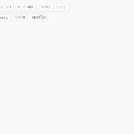
षभ पंत
पीएम मोदी
दिल्ली
BCCI
vidia
कांग्रेस
जन्मदिन