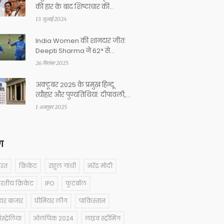
की हार के बाद शिष्टाचार की
ललकार की
13 जुलाई 2024
India Women की शानदार जीत:
Deepti Sharma ने 62* से
England को ध्वस्त किया
26 सितंबर 2025
अक्टूबर 2025 के प्रमुख हिन्दू
त्यौहार और पुण्यतिथियां: दीपावली,
छठ, करवा चौथ का विस्तार
1 अक्तूबर 2025
ग
ारत
क्रिकेट
राहुल गांधी
नरेंद्र मोदी
ारतीय क्रिकेट
IPO
फुटबॉल
ेयर बाजार
प्रीमियर लीग
पाकिस्तान
्ट्रेलिया
ओलंपिक 2024
लाइव स्ट्रीमिंग