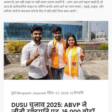
आसान है, बस सही टाइम पर सही कदम उठाना ज़रूरी है। अगर आप आगे बढ़ना चाहते हैं, तो
आज ही आधिकारिक साइट पर लॉगिन करके अपने आगे का प्लान बनाएं। पढ़ाई, लाइफ, और
करियर दोनों में सफलता पाने के लिए ये छोटे‑छोटे टिप्स काम आएंगे।
द्वारा
Bhupesh Jaywant
सित॰ 27, 2025
13 टिप्पणि
DUSU चुनाव 2025: ABVP ने
जीती राष्ट्रपति पद, 16,000 वोटों