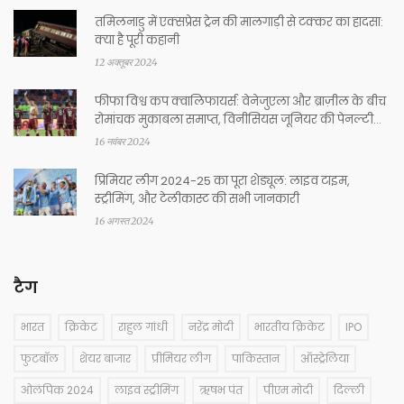
तमिलनाडु में एक्सप्रेस ट्रेन की मालगाड़ी से टक्कर का हादसा:
क्या है पूरी कहानी
12 अक्तूबर 2024
फीफा विश्व कप क्वालिफायर्स: वेनेजुएला और ब्राज़ील के बीच
रोमांचक मुकाबला समाप्त, विनीसियस जूनियर की पेनल्टी
चूकने से दूसरी जीत का सपना टूटा
16 नवंबर 2024
प्रिमियर लीग 2024-25 का पूरा शेड्यूल: लाइव टाइम,
स्ट्रीमिंग, और टेलीकास्ट की सभी जानकारी
16 अगस्त 2024
टैग
भारत
क्रिकेट
राहुल गांधी
नरेंद्र मोदी
भारतीय क्रिकेट
IPO
फुटबॉल
शेयर बाजार
प्रीमियर लीग
पाकिस्तान
ऑस्ट्रेलिया
ओलंपिक 2024
लाइव स्ट्रीमिंग
ऋषभ पंत
पीएम मोदी
दिल्ली