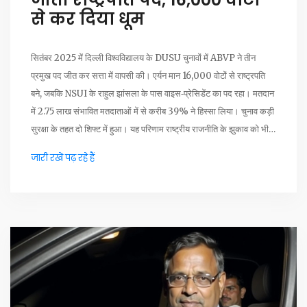
से कर दिया धूम
सितंबर 2025 में दिल्ली विश्वविद्यालय के DUSU चुनावों में ABVP ने तीन
प्रमुख पद जीत कर सत्ता में वापसी की। एर्यन मान 16,000 वोटों से राष्ट्रपति
बने, जबकि NSUI के राहुल झांसला के पास वाइस‑प्रेसिडेंट का पद रहा। मतदान
में 2.75 लाख संभावित मतदाताओं में से करीब 39% ने हिस्सा लिया। चुनाव कड़ी
सुरक्षा के तहत दो शिफ्ट में हुआ। यह परिणाम राष्ट्रीय राजनीति के झुकाव को भी
दर्शाता है।
जारी रखें पढ़ रहे हैं