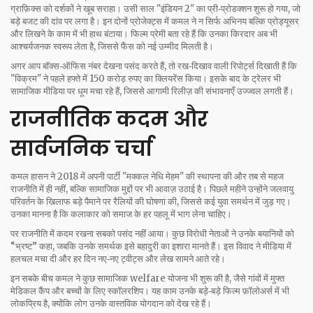
ग्राफ़िक्स को दर्शकों ने खूब सराहा। उसी साल "इंडियन 2" का प्री‑प्रोडक्शन शुरू हो गया, जो
बड़े बजट की दांव पर लगा है। इन दोनों प्रोजेक्ट्स में कमल ने न सिर्फ अभिनय बल्कि प्रोड्यूसर
और लिखने के काम में भी हाथ बंटाया। फिल्म प्रेमी बता रहे हैं कि उनका किरदार अब भी
आश्चर्यजनक स्वरूप लेता है, जिससे फैंस को नई उम्मीद मिलती है।
अगर आप बॉक्स‑ऑफिस नंबर देखना पसंद करते हैं, तो रख‑दिखाव वाली रिपोर्ट्स दिखाती हैं कि
"विक्रम" ने पहले हफ्ते में 150 करोड़ रुपए का क्लियरेंस किया। इसके बाद के ट्रेलर भी
सामाजिक मीडिया पर धूम मचा रहे हैं, जिससे आगामी रिलीज़ की संभावनाएँ उज्ज्वल लगती हैं।
राजनीतिक कदम और
सार्वजनिक चर्चा
कमल हासन ने 2018 में अपनी पार्टी "मक्कल नेधि मेहम" की स्थापना की और तब से महज
राजनीति में ही नहीं, बल्कि सामाजिक मुद्दों पर भी आवाज़ उठाई है। पिछले महीने उन्होंने जलवायु
परिवर्तन के खिलाफ बड़े पैमाने पर रैलियों की घोषणा की, जिससे कई युवा समर्थन में जुड़ गए।
उनका मानना है कि कलाकार को समाज के हर पहलू में भाग लेना चाहिए।
पर राजनीति में कदम रखना सबको पसंद नहीं आया। कुछ विरोधी नेताओं ने उनके बयानियों को
“भ्रष्ट” कहा, जबकि उनके समर्थक इसे बहादुरी का इशारा मानते हैं। इस विवाद ने मीडिया में
हलचल मचा दी और हर दिन नए‑नए ट्वीट्स और लेख सामने आते रहे।
इन सबके बीच कमल ने कुछ सामाजिक welfare योजना भी शुरू की है, जैसे गांवों में मुफ्त
मेडिकल कैंप और बच्चों के लिए स्कॉलरशिप। यह काम उनके बड़े‑बड़े फिल्म फ़ॉलोअर्स में भी
लोकप्रिय है, क्योंकि लोग उनके वास्तविक योगदान को देख रहे हैं।