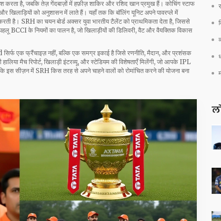
श करता है, जबकि तेज़ गेंदबाज़ों में हफ़ीज़ शाकिर और रशिद खान प्रमुख हैं। कोचिंग स्टाफ
र
ं और खिलाड़ियों को अनुशासन में लाते हैं। यहाँ तक कि बॉलिंग यूनिट अपने पावरप्ले में
त करती है। SRH का चयन बोर्ड अक्सर युवा भारतीय टैलेंट को प्राथमिकता देता है, जिससे
 पहलू
BCCI
के नियमों का पालन है, जो खिलाड़ीयों की डिलिवरी, वैट और वैयक्तिक विकास
व
 एक फ्रैंचाइज़ नहीं, बल्कि एक समग्र इकाई है जिसे रणनीति, मैदान, और प्रशंसक
ध
ालिया मैच रिपोर्ट, खिलाड़ी इंटरव्यू, और स्टेडियम की विशेषताएँ मिलेंगी, जो आपके IPL
कि इस सीज़न में SRH किस तरह से अपने चाहने वालों को रोमांचित करने की योजना बना
लो