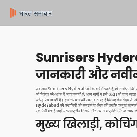
Sunrisers Hydera
जानकारी और नवी
जब आप
Sunrisers Hyderabad
के बारे में पढ़ते हैं, तो समझिए 
जो निरंतर प्ले‑ऑफ में जगह बनाती है
. अन्य नामों में इसे
SRH
भी कहा जाता 
घरेलू पिच मानती है। इस संरचना की खास बात यह है कि यह तेज गेंदबाज़ी और
Hyderabad
की कहानियों को समझने के लिए हमें उसके प्रमुख सहयोग
एक ऐसी मंच है जहाँ अंतरराष्ट्रीय सितारे और स्थानीय प्रतिभाएँ एक साथ खे
मुख्य खिलाड़ी, कोच