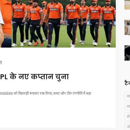
णि
PL के नए कप्तान चुना
टै
mins को खिलाड़ी बनाकर रख लिया; बजट और टीम रणनीति में बड़ा
भ
भ
श
ऑस