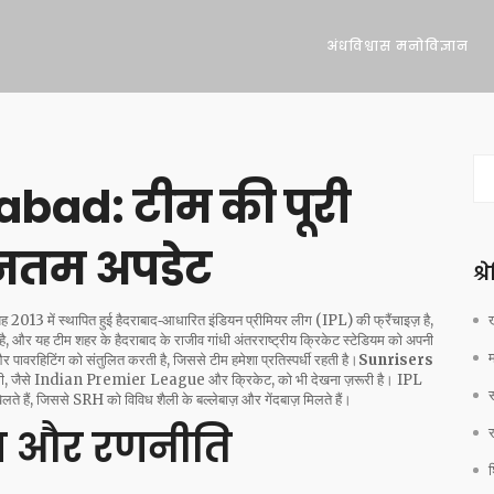
अंधविश्वास मनोविज्ञान
bad: टीम की पूरी
नतम अपडेट
श्
कि यह 2013 में स्थापित हुई हैदराबाद‑आधारित
इंडियन प्रीमियर लीग (IPL) की फ्रैंचाइज़ है,
है, और यह टीम शहर के
हैदराबाद
के राजीव गांधी अंतरराष्ट्रीय क्रिकेट स्टेडियम को अपनी
 पावरहिटिंग को संतुलित करती है, जिससे टीम हमेशा प्रतिस्पर्धी रहती है।
Sunrisers
ी, जैसे
Indian Premier League
और
क्रिकेट
, को भी देखना ज़रूरी है। IPL
लते हैं, जिससे SRH को विविध शैली के बल्लेबाज़ और गेंदबाज़ मिलते हैं।
िंग और रणनीति
श