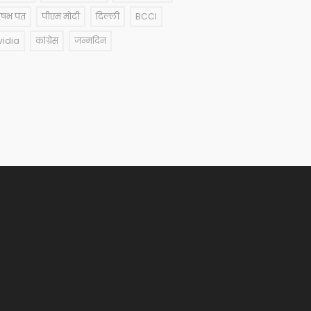
षभ पंत
पीएम मोदी
दिल्ली
BCCI
vidia
कांग्रेस
जन्मदिन