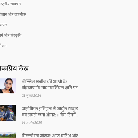
ाष्ट्रीय समाचार
विज्ञान और तकनीक
्यापार
र्म और संस्कृति
मौसम
कप्रिय लेख
जैस्मिन भसीन की आंखों के
संक्रमण के बाद कार्नियल क्षति पर
अपडेट
21 जुलाई 2024
आईपीएल इतिहास में शार्दुल ठाकुर
का सबसे लंबा ओवर: 11 गेंद, रिकॉर्ड
की बराबरी
14 अप्रैल 2025
दिल्ली का मौसम: आज बारिश और