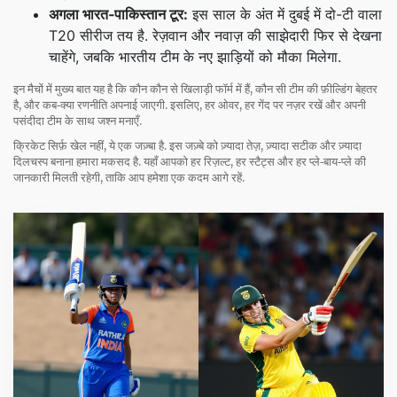
अगला भारत‑पाकिस्तान टूर:
इस साल के अंत में दुबई में दो-टी वाला
T20 सीरीज तय है. रेज़वान और नवाज़ की साझेदारी फिर से देखना
चाहेंगे, जबकि भारतीय टीम के नए झाड़ियों को मौका मिलेगा.
इन मैचों में मुख्य बात यह है कि कौन कौन से खिलाड़ी फॉर्म में हैं, कौन सी टीम की फ़ील्डिंग बेहतर
है, और कब‑क्या रणनीति अपनाई जाएगी. इसलिए, हर ओवर, हर गेंद पर नज़र रखें और अपनी
पसंदीदा टीम के साथ जश्न मनाएँ.
क्रिकेट सिर्फ़ खेल नहीं, ये एक जज़्बा है. इस जज़्बे को ज़्यादा तेज़, ज़्यादा सटीक और ज़्यादा
दिलचस्प बनाना हमारा मकसद है. यहाँ आपको हर रिज़ल्ट, हर स्टैट्स और हर प्ले‑बाय‑प्ले की
जानकारी मिलती रहेगी, ताकि आप हमेशा एक कदम आगे रहें.