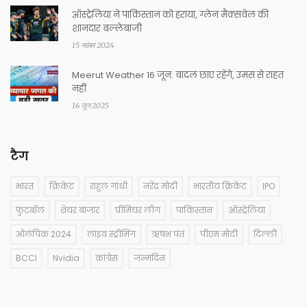
ऑस्ट्रेलिया ने पाकिस्तान को हराया, ग्लेन मैक्सवेल की
शानदार बल्लेबाजी
15 नवंबर 2024
Meerut Weather 16 जून: बादल छाए रहेंगे, उमस से राहत
नहीं
16 जून 2025
टैग
भारत
क्रिकेट
राहुल गांधी
नरेंद्र मोदी
भारतीय क्रिकेट
IPO
फुटबॉल
शेयर बाजार
प्रीमियर लीग
पाकिस्तान
ऑस्ट्रेलिया
ओलंपिक 2024
लाइव स्ट्रीमिंग
ऋषभ पंत
पीएम मोदी
दिल्ली
BCCI
Nvidia
कांग्रेस
जन्मदिन