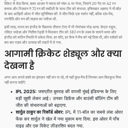
विकेट से चेज़ किया. बाबर आज़म ने नवाज़ को नंबर‑4 पर भेजा, जिसने 20 गेंद पर 42 रन
बनाया और रिज़वान ने 71 रन की तब्दीली के साथ टीम को संभाला. इफ्तिखार अहमद ने नॉं‑बॉल
के बाद आख़िरी ओवर में जीत सुनिश्चित की. ये जीत सिर्फ़ एक स्कोर नहीं, बल्कि दांव‑पेंच,
रणनीति और मन की ताक़त का नतीजा थी.
इसी तरह, भारत का इंग्लैंड के खिलाफ तीसरा टेस्ट में भी रोमांचक मोड़ आया. केएल राहुल,
रविंद्र जडेज़ा और नितीश रेड्डी ने मिलकर टीम को 387‑रन के लक्ष्य के सामने थामा और
इंग्लैंड को कठिन स्थिति में धकेल दिया. हर शॉट, हर कैच ने मैच को नई दिशा दी, और दर्शकों को
बार‑बार राहत और उत्साह की लहरों में ले गया.
आगामी क्रिकेट शेड्यूल और क्या
देखना है
अगर आप अगले हफ़्ते का इंतज़ार नहीं कर पा रहे, तो यहाँ कुछ मैच हैं जिनका आप बिलकुल मिस
नहीं करना चाहेंगे:
IPL 2025:
जसप्रीत बुमराह की वापसी मुंबई इंडियन्स के लिए
बड़ी ख़ुशी लेकर आई। उनका डिफ़ेंस और बाउंसी बॉलिंग टीम की
जीत की संभावनाओं को बढ़ाएगा.
शार्दुल ठाकुर का रिकॉर्ड ओवर:
IPL में 11‑बॉल का सबसे लंबा ओवर
फेंक कर शार्दुल ने खेल में नया मुकाम बना दिया. इस ओवर में पाँच
वाइड और एक विकेट लीडरशिप बदल गया.