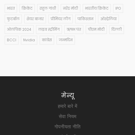
भारत
क्रिकेट
राहुल गांधी
नरेंद्र मोदी
भारतीय क्रिकेट
IPO
फुटबॉल
शेयर बाजार
प्रीमियर लीग
पाकिस्तान
ऑस्ट्रेलिया
ओलंपिक 2024
लाइव स्ट्रीमिंग
ऋषभ पंत
पीएम मोदी
दिल्ली
BCCI
Nvidia
कांग्रेस
जन्मदिन
मेन्यू
हमारे बारे में
सेवा नियम
गोपनीयता नीति