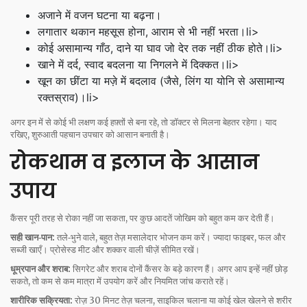
अजाने में वजन घटना या बढ़ना।
लगातार थकान महसूस होना, आराम से भी नहीं भरता।li>
कोई असामान्य गाँठ, दाने या घाव जो देर तक नहीं ठीक होते।li>
खाने में दर्द, स्वाद बदलना या निगलने में दिक्कत।li>
खून का छींटा या मज़े में बदलाव (जैसे, लिंग या योनि से असामान्य
रक्तस्राव)।li>
अगर इन में से कोई भी लक्षण कई हफ़्तों से बना रहे, तो डॉक्टर से मिलना बेहतर रहेगा। याद
रखिए, शुरुआती पहचान उपचार को आसान बनाती है।
रोकथाम व इलाज के आसान
उपाय
कैंसर पूरी तरह से रोका नहीं जा सकता, पर कुछ आदतें जोखिम को बहुत कम कर देती हैं।
सही खान‑पान:
तले‑भुने वाले, बहुत तेज़ मसालेदार भोजन कम करें। ज्यादा फाइबर, फल और
सब्जी खाएँ। प्रोसेस्ड मीट और शक्कर वाली चीज़ें सीमित रखें।
धूम्रपान और शराब:
सिगरेट और शराब दोनों कैंसर के बड़े कारण हैं। अगर आप इन्हें नहीं छोड़
सकते, तो कम से कम मात्रा में उपयोग करें और नियमित जांच कराते रहें।
शारीरिक सक्रियता:
रोज़ 30 मिनट तेज़ चलना, साइकिल चलाना या कोई खेल खेलने से शरीर