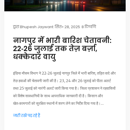
द्वारा
Bhupesh Jaywant
सित॰ 28, 2025
8 टिप्पणि
नागपुर में भारी बारिश चेतावनी:
22‑26 जुलाई तक तेज़ बर्ज़ा,
धक्केदार वायु
इंडिया मौसम विभाग ने 22‑26 जुलाई नागपुर जिले में भारी बारिश, तड़ित वादे और
तेज़ हवाओं की चेतावनी जारी की है। 23, 24 और 26 जुलाई को पीला अलर्ट
तथा 25 जुलाई को नारंगी अलर्ट जारी किया गया है। जिला प्रशासन ने रहवासियों
को विशेष सावधानियों के साथ आपराधिक जानकारी दी है। किसान और
खेत‑कामगारों को सुरक्षित स्थानों में शरण लेने का निर्देश दिया गया है।
आपातकालीन सहायता के लिए 0712‑2562668 पर कॉल किया जा सकता है।
जारी रखें पढ़ रहे हैं