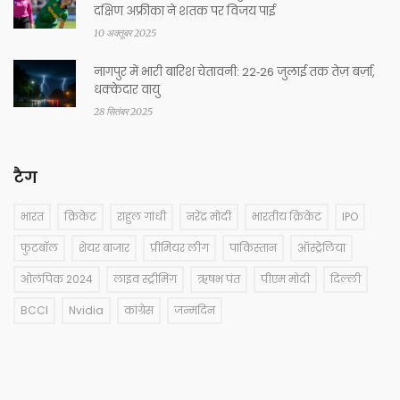
दक्षिण अफ्रीका ने शतक पर विजय पाई
10 अक्तूबर 2025
नागपुर में भारी बारिश चेतावनी: 22‑26 जुलाई तक तेज़ बर्ज़ा,
धक्केदार वायु
28 सितंबर 2025
टैग
भारत
क्रिकेट
राहुल गांधी
नरेंद्र मोदी
भारतीय क्रिकेट
IPO
फुटबॉल
शेयर बाजार
प्रीमियर लीग
पाकिस्तान
ऑस्ट्रेलिया
ओलंपिक 2024
लाइव स्ट्रीमिंग
ऋषभ पंत
पीएम मोदी
दिल्ली
BCCI
Nvidia
कांग्रेस
जन्मदिन